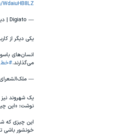
om/WdaiuHB8LZ
— Digiato | دیجیاتو (@Digiato)
یکی دیگر از کار
انسان‌های باسواد
می‌گذارند.
#خط_
— ملک‌الشعرای تابست
یک شهروند نیز ب
نوشت: «این چیز
این چیزی که ش
خونشور باشی تا