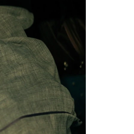
مستندها
فرهنگ و زندگی
حقوق شهروندی
انتخابات ریاست جمهوری آمریکا ۲۰۲۴
اقتصادی
حمله جمهوری اسلامی به اسرائیل
رمز مهسا
علم و فناوری
اسرائیل در جنگ
ورزش زنان در ایران
گالری عکس
اعتراضات زن، زندگی، آزادی
آرشیو پخش زنده
مجموعه مستندهای دادخواهی
تریبونال مردمی آبان ۹۸
دادگاه حمید نوری
چهل سال گروگان‌گیری
قانون شفافیت دارائی کادر رهبری ایران
اعتراضات مردمی آبان ۹۸
اسرائیل در جنگ