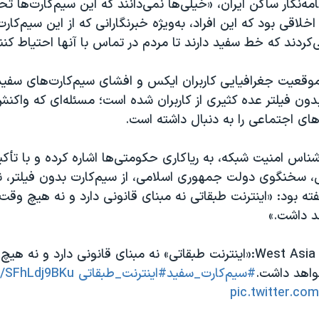
امه‌نگار ساکن ایران، «خیلی‌ها نمی‌دانند که این سیم‌کارت‌ها ت
اقی بود که این افراد، به‌ویژه خبرنگارانی که از این سیم‌کارت‌
کردند که خط سفید دارند تا مردم در تماس با آنها احتیاط کنند
یت جغرافیایی کاربران ایکس و افشای سیم‌کارت‌های سفی
ن فیلتر عده کثیری از کاربران شده است؛ مسئله‌ای که واکن
ه‌های اجتماعی را به دنبال داشته است.
رشناس امنیت شبکه، به ریاکاری حکومتی‌ها اشاره کرده و با تأکی
، سخنگوی دولت جمهوری اسلامی، از سیم‌کارت بدون فیلتر، نق
گفته بود: «اینترنت طبقاتی نه مبنای قانونی دارد و نه هیچ وقت 
د داشت.»
سخنگوی دولت West Asia:«اینترنت طبقاتی» نه مبنای قانونی دارد و ن
خواهد داشت.
#سیم‌کارت_سفید
#اینترنت_طبقاتی
co/SFhLdj9BKu
pic.twitter.c