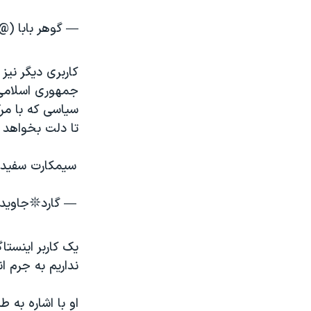
— گوهر بابا (@gohardaddy)
کاربری دیگر نی
سیاسی که با مر
تا دلت بخواهد 
سیمکارت سفید ن
— گارد𖤓جاویدان𓄂 (@A_ryamehr)
یک کاربر اینستا
نداریم به جرم ا
او با اشاره به 