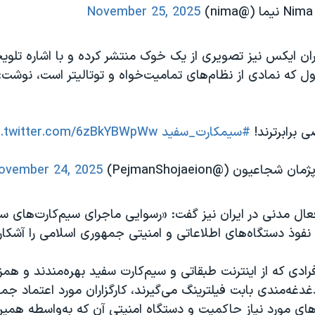
November 25, 2025
بران ایکس نیز تصویری از یک خوک منتشر کرده و با اشاره تلوی
اورول که نمادی از نظام‌های تمامیت‌خواه و توتالیتر است، نوش
 برابرترند!
#سیمکارت_سفید
c.twitter.com/6zBkYBWpWw
ان شجاعیون (@PejmanShojaeion)
ovember 24, 2025
ال مدنی در ایران نیز گفت: «رسوایی ماجرای سیم‌کارت‌های 
نفوذ دستگاه‌های اطلاعاتی و امنیتی جمهوری اسلامی را آشکار
افرادی که از اینترنت طبقاتی و سیم‌کارت‌ سفید بهره‌مندند و ه
غه‌مندی بابت فیلترینگ می‌گیرند، کارگزاران مورد اعتماد جم
وهای مورد نیاز حاکمیت و دستگاه امنیتی آن که به‌واسطه همین