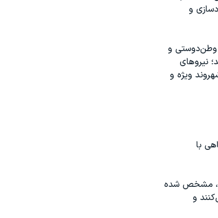
دسازی و
ت وطن‌دوستی و
د؛ نیروهای
هروند ویژه و
هی با
یتر، مشخص شده
کنند و