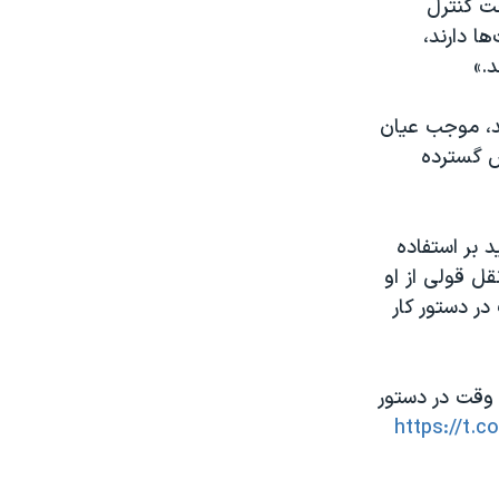
حت کنترل
ها دارند،
.»
د، موجب عیان
ش گسترده
د بر استفاده
ل قولی از او
در دستور کار
ه هیچ وقت در دستور
https://t.