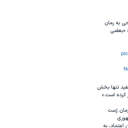
حی به رمان
ت: «بعضی
pi
N
سفید تنها بخش
 کرده است.»
مزمان ژست
هوری
 اعتماد، به