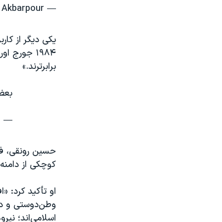
— Nima Akbarpour نیما (@nima)
یکی دیگر از کار
۱۹۸۴ جورج 
برابرترند.»
بعضی
— پژم
حسین رونقی، فع
کوچکی از دامنه 
او تأکید کرد: «
وطن‌دوستی و دغد
اسلامی‌اند؛ نیر