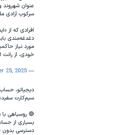
عنوان شهروند وی
سرکوب آزادی‌ مل
افرادی که از «ا
دغدغه‌مندی بابت
مورد نیاز حاکمی
خودی، از رانت 
r 25, 2025
— Hossein Ronaghi (@HosseinRonaghi)
دیجیاتو، حساب ف
سیم‌کارت سفید» 
🔴 روسیاهی با 
بسیاری از حساب‌
دسترسی بدون فی