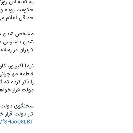
به گفته این روزن
حکومت بوده و اخل
حداقل اعلام می‌
مشخص شدن موقع
شدن دسترسی بدو
کاربران در رسان
نیما اکبرپور، کا
فاطمه مهاجرانی
را ذکر کرده که 
دولت قرار خواه
کار دولت قرار 
om/fSH5oQ8LBT