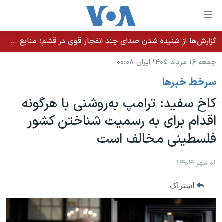
ینکهای
ابل
سترسی
گزارش‌ها از شنیده شدن صدای چند انفجار قوی در قشم؛ منابع حکومتی می‌گویند درگیری در تنگه هرمز بود
خانه
هش
جمعه ۱۶ مرداد ۱۴۰۵ ایران ۰۰:۰۸
نسخه سبک وب‌سایت
ه
سرخط خبرها
حتوای
موضوع ها
صلی
کاخ سفید: ترامپ به‌روشنی با هرگونه
برنامه های تلویزیونی
ایران
هش
اقدام برای به رسمیت شناختن کشور
جدول برنامه ها
ه
آمریکا
فلسطینی مخالف است
فحه
صفحه‌های ویژه
جهان
صلی
فرکانس‌های صدای آمریکا
ورزشی
جام جهانی ۲۰۲۶
۰۱ مهر ۱۴۰۴
هش
پخش رادیویی
ه
گزیده‌ها
عملیات خشم حماسی
اشتراک
ستجو
۲۵۰سالگی آمریکا
ویژه برنامه‌ها
یادگیری زبان انگلیسی
ویدیوها
بایگانی برنامه‌های تلویزیونی