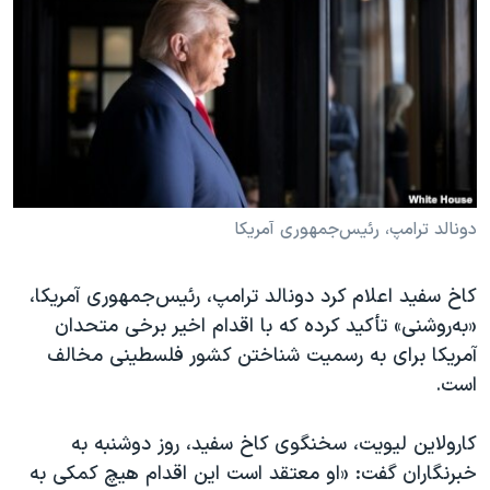
دنبال کنید
مستندها
فرهنگ و زندگی
حقوق شهروندی
انتخابات ریاست جمهوری آمریکا ۲۰۲۴
اقتصادی
حمله جمهوری اسلامی به اسرائیل
رمز مهسا
علم و فناوری
زبانهای مختلف
اسرائیل در جنگ
ورزش زنان در ایران
گالری عکس
اعتراضات زن، زندگی، آزادی
دونالد ترامپ، رئیس‌جمهوری آمریکا
آرشیو پخش زنده
مجموعه مستندهای دادخواهی
کاخ سفید اعلام کرد دونالد ترامپ، رئیس‌جمهوری آمریکا،
تریبونال مردمی آبان ۹۸
«به‌روشنی» تأکید کرده که با اقدام اخیر برخی متحدان
دادگاه حمید نوری
آمریکا برای به رسمیت شناختن کشور فلسطینی مخالف
چهل سال گروگان‌گیری
است.
قانون شفافیت دارائی کادر رهبری ایران
کارولاین لیویت، سخنگوی کاخ سفید، روز دوشنبه به
اعتراضات مردمی آبان ۹۸
خبرنگاران گفت: «او معتقد است این اقدام هیچ کمکی به