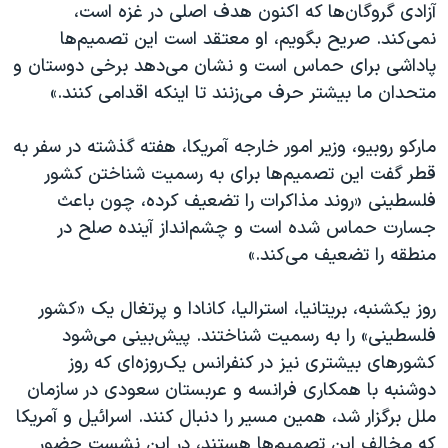
اسرائیل در جنگ
آزادی گروگان‌ها که اکنون هدف اصلی در غزه است،
نمی‌کند. صریح بگویم، او معتقد است این تصمیم‌ها
نرگس محمدی برنده جایزه نوبل صلح
پاداشی برای حماس است و نشان می‌دهد برخی دوستان و
همایش محافظه‌کاران آمریکا «سی‌پک»
متحدان ما بیشتر حرف می‌زنند تا اینکه اقدامی کنند.»
صفحه‌های ویژه
مارکو روبیو، وزیر امور خارجه آمریکا، هفته گذشته در سفر به
سفر پرزیدنت ترامپ به چین
قطر گفت این تصمیم‌ها برای به رسمیت شناختن کشور
فلسطینی «روند مذاکرات را تضعیف کرده، چون باعث
جسارت حماس شده است و چشم‌انداز آینده صلح در
منطقه را تضعیف می‌کند.»
روز یکشنبه، بریتانیا، استرالیا، کانادا و پرتغال یک «کشور
فلسطینی» را به رسمیت شناختند. پیش‌بینی می‌شود
کشورهای بیشتری نیز در کنفرانس یک‌روزه‌ای که روز
دوشنبه با همکاری فرانسه و عربستان سعودی در سازمان
ملل برگزار شد، همین مسیر را دنبال کنند. اسرائیل و آمریکا
که مخالف این تصمیم‌ها هستند، در این نشست حضور