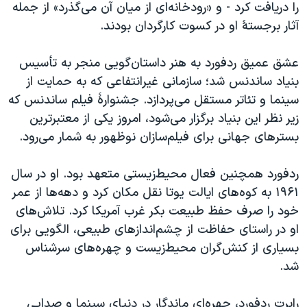
اسرائیل در جنگ
را دریافت کرد - و «رودخانه‌ای از میان آن می‌گذرد» از جمله
آثار برجستهٔ او در کسوت کارگردان بودند.
نرگس محمدی برنده جایزه نوبل صلح
همایش محافظه‌کاران آمریکا «سی‌پک»
عشق عمیق ردفورد به هنر داستان‌گویی منجر به تأسیس
صفحه‌های ویژه
بنیاد ساندنس شد؛ سازمانی غیرانتفاعی که به حمایت از
سینما و تئاتر مستقل می‌پردازد. جشنوارهٔ فیلم ساندنس که
سفر پرزیدنت ترامپ به چین
زیر نظر این بنیاد برگزار می‌شود، امروز یکی از معتبرترین
بسترهای جهانی برای فیلم‌سازان نوظهور به شمار می‌رود.
ردفورد همچنین فعال محیط‌زیستی متعهد بود. او در سال
۱۹۶۱ به کوه‌های ایالت یوتا نقل مکان کرد و دهه‌ها از عمر
خود را صرف حفظ طبیعت بکر غرب آمریکا کرد. تلاش‌های
او در راستای حفاظت از چشم‌اندازهای طبیعی، الگویی برای
بسیاری از کنش‌گران محیط‌زیست و چهره‌های سرشناس
شد.
رابرت ردفورد، چهره‌ای ماندگار در دنیای سینما و صدایی