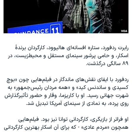
دنبال کنید
مستندها
فرهنگ و زندگی
حقوق شهروندی
انتخابات ریاست جمهوری آمریکا ۲۰۲۴
اقتصادی
حمله جمهوری اسلامی به اسرائیل
رمز مهسا
علم و فناوری
زبانهای مختلف
رابرت ردفورد، ستاره افسانه‌ای هالیوود، کارگردان برندهٔ
اسرائیل در جنگ
ورزش زنان در ایران
اسکار، و حامی پرشور سینمای مستقل و محیط‌زیست، در
گالری عکس
اعتراضات زن، زندگی، آزادی
۸۹ سالگی درگذشت.
آرشیو پخش زنده
مجموعه مستندهای دادخواهی
ردفورد با ایفای نقش‌های ماندگار در فیلم‌هایی چون «بوچ
تریبونال مردمی آبان ۹۸
کسیدی و ساندنس کید» و «همه مردان رئیس‌جمهور» به
دادگاه حمید نوری
شهرت جهانی رسید. او با کاریزما، وقار و حضور تأثیرگذارش
چهل سال گروگان‌گیری
روی پرده، به نمادی از سینمای آمریکا تبدیل شد.
قانون شفافیت دارائی کادر رهبری ایران
او فراتر از بازیگری، کارگردانی توانا نیز بود. فیلم‌هایی
اعتراضات مردمی آبان ۹۸
همچون «مردم عادی» - که برای آن اسکار بهترین کارگردانی