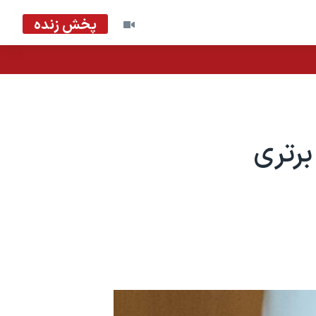
پخش زنده
رتری