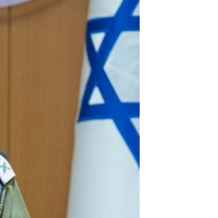
مستندها
فرهنگ و زندگی
حقوق شهروندی
انتخابات ریاست جمهوری آمریکا ۲۰۲۴
اقتصادی
حمله جمهوری اسلامی به اسرائیل
رمز مهسا
علم و فناوری
اسرائیل در جنگ
ورزش زنان در ایران
گالری عکس
اعتراضات زن، زندگی، آزادی
آرشیو پخش زنده
مجموعه مستندهای دادخواهی
تریبونال مردمی آبان ۹۸
دادگاه حمید نوری
چهل سال گروگان‌گیری
قانون شفافیت دارائی کادر رهبری ایران
اعتراضات مردمی آبان ۹۸
اسرائیل در جنگ