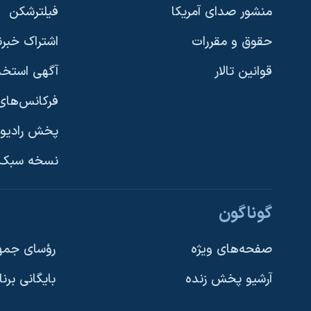
منشور صدای آمریکا
فیلترشکن
حقوق و مقررات
اشتراک خبرن
قوانین تالار
آگهی استخد
فرکانس‌های 
پخش رادیو
یادگیری زبان انگلیسی
نسخه سبک 
دنبال کنید
گوناگون
صفحه‌های ویژه
رؤسای جمهو
آرشیو پخش زنده
بایگانی برن
زبانهای مختلف