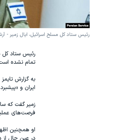
نرگس محمدی برنده جایزه نوبل صلح
همایش محافظه‌کاران آمریکا «سی‌پک»
صفحه‌های ویژه
رئیس ستاد کل مسلح اسرائیل، ایال زمیر - آرش
سفر پرزیدنت ترامپ به چین
رئیس ستاد کل نی
تمام نشده است»،
به گزارش تایمز 
ایران و «پیشبرد
فرصت‌های عملیا
او همچنین اظها
در عین حال از 