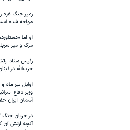
زمیر جنگ غزه را
مواجه شده است
او اما «دستاورد
مرگ و میر سربازا
رئیس ستاد ارتش 
حزب‌الله در لبن
وزیر دفاع اسرائ
آسمان ایران حف
آنچه ارتش آن کش