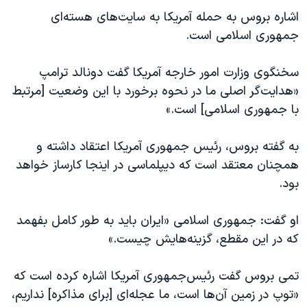
اسرائیل در جنگ
اشاره بروس به حمله آمریکا به سایت‌های هسته‌ای
نرگس محمدی برنده جایزه نوبل صلح
جمهوری اسلامی است.
همایش محافظه‌کاران آمریکا «سی‌پک»
سخنگوی وزارت امور خارجه آمریکا گفت دونالد ترامپ
صفحه‌های ویژه
«هدایت‌گر اصلی ما در نحوه برخورد با این وضعیت [مرتبط
سفر پرزیدنت ترامپ به چین
با جمهوری اسلامی] است.»
به گفته بروس، رئیس جمهوری آمریکا اعتقاد داشته و
همچنان معتقد است که دیپلماسی در اینجا کارساز خواهد
بود.
او گفت: جمهوری اسلامی «ایران باید به طور کامل بفهمد
که در این مقطع، گزینه‌هایش چیست.»
تمی بروس گفت رئیس‌جمهوری آمریکا اشاره کرده است که
«توپ در زمین آن‌ها است، ما عجله‌ای [برای مذاکره] نداریم،