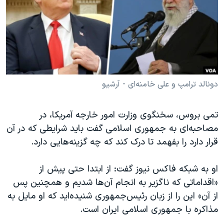
دنبال کنید
مستندها
فرهنگ و زندگی
حقوق شهروندی
انتخابات ریاست جمهوری آمریکا ۲۰۲۴
اقتصادی
حمله جمهوری اسلامی به اسرائیل
رمز مهسا
علم و فناوری
زبانهای مختلف
اسرائیل در جنگ
ورزش زنان در ایران
دونالد ترامپ و علی خامنه‌ای - آرشیو
گالری عکس
اعتراضات زن، زندگی، آزادی
تمی بروس، سخنگوی وزارت امور خارجه آمریکا، در
آرشیو پخش زنده
مجموعه مستندهای دادخواهی
مصاحبه‌ای به جمهوری اسلامی گفت باید شرایطی که در آن
تریبونال مردمی آبان ۹۸
قرار دارد را بفهمد تا درک کند که چه گزینه‌هایی دارد.
دادگاه حمید نوری
او به شبکه فاکس نیوز گفت: از ابتدا حتی پیش از
چهل سال گروگان‌گیری
«اقداماتی که ناگزیر به انجام آن‌ها شدیم و همچنین پس
قانون شفافیت دارائی کادر رهبری ایران
از آن» این را از زبان رئیس‌جمهوری شنیده‌اید که او مایل به
مذاکره با جمهوری اسلامی ایران است.
اعتراضات مردمی آبان ۹۸