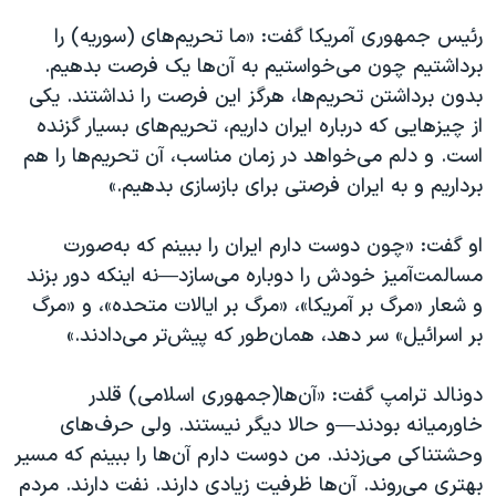
رئیس جمهوری آمریکا گفت: «ما تحریم‌های (سوریه) را
برداشتیم چون می‌خواستیم به آن‌ها یک فرصت بدهیم.
بدون برداشتن تحریم‌ها، هرگز این فرصت را نداشتند. یکی
از چیزهایی که درباره ایران داریم، تحریم‌های بسیار گزنده
است. و دلم می‌خواهد در زمان مناسب، آن تحریم‌ها را هم
برداریم و به ایران فرصتی برای بازسازی بدهیم.»
او گفت: «چون دوست دارم ایران را ببینم که به‌صورت
مسالمت‌آمیز خودش را دوباره می‌سازد—نه اینکه دور بزند
و شعار «مرگ بر آمریکا»، «مرگ بر ایالات متحده»، و «مرگ
بر اسرائیل» سر دهد، همان‌طور که پیش‌تر می‌دادند.»
دونالد ترامپ گفت: «آن‌ها(جمهوری اسلامی) قلدر
خاورمیانه بودند—و حالا دیگر نیستند. ولی حرف‌های
وحشتناکی می‌زدند. من دوست دارم آن‌ها را ببینم که مسیر
بهتری می‌روند. آن‌ها ظرفیت زیادی دارند. نفت دارند. مردم