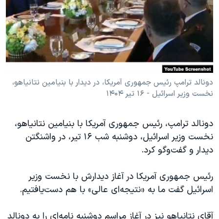
دنبال کنید
مستندها
فرهنگ و زندگی
حقوق شهروندی
انتخابات ریاست جمهوری آمریکا ۲۰۲۴
اقتصادی
حمله جمهوری اسلامی به اسرائیل
رمز مهسا
علم و فناوری
زبانهای مختلف
اسرائیل در جنگ
ورزش زنان در ایران
دونالد ترامپ رئیس جمهوری آمریکا، در دیدار با بنیامین نتانیاهو،
نخست وزیر اسرائيل - ۱۶ تیر ۱۴۰۴
گالری عکس
اعتراضات زن، زندگی، آزادی
آرشیو پخش زنده
مجموعه مستندهای دادخواهی
دونالد ترامپ، رئیس جمهوری آمریکا با بنیامین نتانیاهو،
تریبونال مردمی آبان ۹۸
نخست وزیر اسرائيل، دوشنبه شب ۱۶ تیر، در واشنگتن
دیدار و گفت‌وگو کرد.
دادگاه حمید نوری
چهل سال گروگان‌گیری
رئیس جمهوری آمریکا در آغاز دیدارش با نخست وزیر
قانون شفافیت دارائی کادر رهبری ایران
اسرائيل گفت ما به «نتیجه‌ای عالی» با هم دست‌یافتیم.
اعتراضات مردمی آبان ۹۸
آقای نتانیاهو نیز در آغاز مراسم دوشنبه نامه‌ای را به دونالد