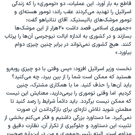
قاطع به بار آورد. این عملیات، دو «توموری» را که زندگی
اسرائیل را تهدید می‌کردند عقب راند: تومور هسته‌ای و
تومور موشک‌های بالیستیک. آقای نتانیاهو گفت:
«جمهوری اسلامی قصد داشت ۲۰هزار از این موشک‌ها
بسازند و در کشوری به اندازه ایالت نیوجرسی آن‌ها را پرتاب
کنند. هیچ کشوری نمی‌تواند در برابر چنین چیزی دوام
بیاورد.»
نخست وزیر اسرائيل افزود: «پس وقتی با دو چیزی روبه‌رو
هستید که ممکن است شما را از بین ببرد، چه می‌کنید؟
باید آن‌ها را حذف کنید. ما با همکاری مشترک، چنین
کردیم. اما وقتی توموری را برمی‌دارید، معنایش این نیست
که ممکن نیست برگردد. باید دائماً شرایط را رصد کنید تا
مطمئن شوید تلاش تازه‌ای برای بازگرداندن آن صورت
نمی‌گیرد. ما دستاورد بزرگی داشتیم و فکر می‌کنم بخشی از
تثبیت این دستاورد و جلوگیری از تکرار آن، نظارت دقیق و
مداوم است. البته رئیس‌جمهوری و من در این‌باره صحبت