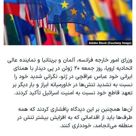
دنبال کنید
مستندها
فرهنگ و زندگی
حقوق شهروندی
انتخابات ریاست جمهوری آمریکا ۲۰۲۴
اقتصادی
حمله جمهوری اسلامی به اسرائیل
رمز مهسا
علم و فناوری
زبانهای مختلف
اسرائیل در جنگ
ورزش زنان در ایران
وزرای امور خارجه فرانسه، آلمان و بریتانیا و نماینده عالی
گالری عکس
اعتراضات زن، زندگی، آزادی
اتحادیه اروپا، روز جمعه ۲۰ ژوئن در پی دیدار با همتای
آرشیو پخش زنده
مجموعه مستندهای دادخواهی
ایرانی خود عباس عراقچی در ژنو، نگرانی شدید خود را
تریبونال مردمی آبان ۹۸
نسبت به تشدید تنش‌ها در خاورمیانه ابراز و بار دیگر بر
تعهد قاطع خود نسبت به امنیت اسرائیل تأکید کردند.
دادگاه حمید نوری
چهل سال گروگان‌گیری
آن‌ها همچنین بر این دیدگاه پافشاری کردند که همه
قانون شفافیت دارائی کادر رهبری ایران
طرف‌ها باید از اقداماتی که به افزایش بیشتر تنش در
منطقه می‌انجامد، خودداری کنند.
اعتراضات مردمی آبان ۹۸