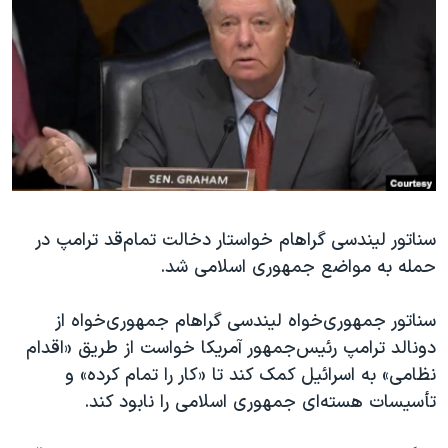
دنبال کنید
مستندها
فرهنگ و زندگی
حقوق شهروندی
انتخابات ریاست جمهوری آمریکا ۲۰۲۴
اقتصادی
حمله جمهوری اسلامی به اسرائیل
رمز مهسا
علم و فناوری
زبانهای مختلف
اسرائیل در جنگ
ورزش زنان در ایران
گالری عکس
اعتراضات زن، زندگی، آزادی
آرشیو پخش زنده
مجموعه مستندهای دادخواهی
سناتور لیندسی گراهام خواستار دخالت تمام‌قد ترامپ در
حمله به مواضع جمهوری اسلامی شد.
تریبونال مردمی آبان ۹۸
دادگاه حمید نوری
سناتور جمهوری‌خواه لیندسی گراهام جمهوری‌خواه از
چهل سال گروگان‌گیری
دونالد ترامپ رئیس‌جمهور آمریکا خواست از طریق «اقدام
نظامی» به اسرائیل کمک کند تا «کار را تمام کرده» و
قانون شفافیت دارائی کادر رهبری ایران
تأسیسات هسته‌ای جمهوری اسلامی را نابود کند.
اعتراضات مردمی آبان ۹۸