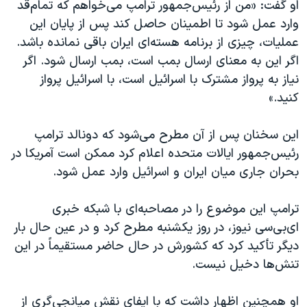
اسرائیل در جنگ
او گفت: «من از رئیس‌جمهور ترامپ می‌خواهم که تمام‌قد
وارد عمل شود تا اطمینان حاصل کند پس از پایان این
نرگس محمدی برنده جایزه نوبل صلح
عملیات، چیزی از برنامه هسته‌ای ایران باقی نمانده باشد.
همایش محافظه‌کاران آمریکا «سی‌پک»
اگر این به معنای ارسال بمب است، بمب ارسال شود. اگر
صفحه‌های ویژه
نیاز به پرواز مشترک با اسرائیل است، با اسرائیل پرواز
کنید.»
سفر پرزیدنت ترامپ به چین
این سخنان پس از آن مطرح می‌شود که دونالد ترامپ
رئیس‌جمهور ایالات متحده اعلام کرد ممکن است آمریکا در
بحران جاری میان ایران و اسرائیل وارد عمل شود.
ترامپ این موضوع را در مصاحبه‌ای با شبکه خبری
ای‌بی‌سی نیوز، در روز یکشنبه مطرح کرد و در عین حال بار
دیگر تأکید کرد که کشورش در حال حاضر مستقیماً در این
تنش‌ها دخیل نیست.
او همچنین اظهار داشت که با ایفای نقش میانجی‌گری از