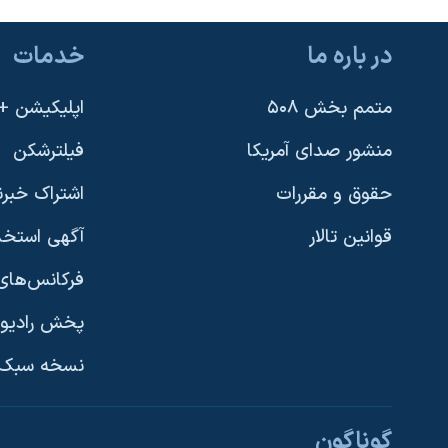
در باره ما
خدمات
متمم بخش ۵۰۸
اپلیکیشن +VOA
منشور صدای آمریکا
فیلترشکن
حقوق و مقررات
اشتراک خبرن
قوانین تالار
آگهی استخد
فرکانس‌های 
پخش رادیو
یادگیری زبان انگلیسی
نسخه سبک 
دنبال کنید
گوناگون