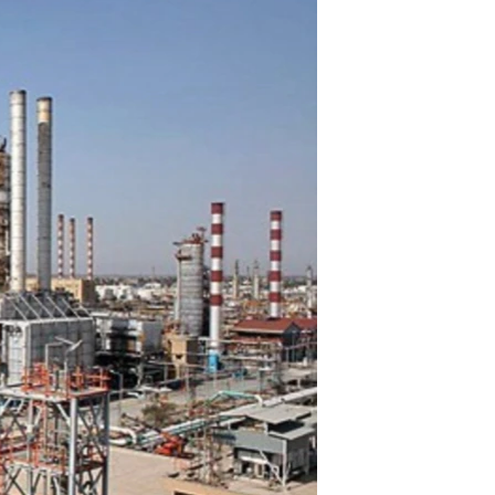
مستندها
فرهنگ و زندگی
حقوق شهروندی
انتخابات ریاست جمهوری آمریکا ۲۰۲۴
اقتصادی
حمله جمهوری اسلامی به اسرائیل
رمز مهسا
علم و فناوری
اسرائیل در جنگ
ورزش زنان در ایران
گالری عکس
اعتراضات زن، زندگی، آزادی
آرشیو پخش زنده
مجموعه مستندهای دادخواهی
تریبونال مردمی آبان ۹۸
دادگاه حمید نوری
چهل سال گروگان‌گیری
قانون شفافیت دارائی کادر رهبری ایران
اعتراضات مردمی آبان ۹۸
اسرائیل در جنگ