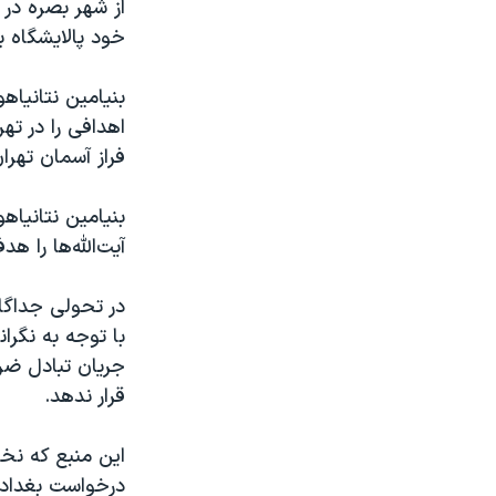
از شهر بصره در 
خود پالایشگاه ب
بنیامین نتانیاه
اهدافی را در ته
فراز آسمان تهرا
بنیامین نتانیاه
آیت‌الله‌ها را ه
در تحولی جداگان
با توجه به نگرا
جریان تبادل ضر
قرار ندهد.
این منبع که نخ
درخواست بغداد «