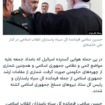
دنبال کنید
مستندها
فرهنگ و زندگی
حقوق شهروندی
انتخابات ریاست جمهوری آمریکا ۲۰۲۴
اقتصادی
حمله جمهوری اسلامی به اسرائیل
رمز مهسا
علم و فناوری
زبانهای مختلف
اسرائیل در جنگ
ورزش زنان در ایران
حسین سلامی فرمانده کل سپاه پاسداران انقلاب اسلامی در کنار
علی خامنه‌ای
گالری عکس
اعتراضات زن، زندگی، آزادی
آرشیو پخش زنده
مجموعه مستندهای دادخواهی
در پی حمله هوایی گسترده اسرائیل که بامداد جمعه علیه
تریبونال مردمی آبان ۹۸
مواضع اتمی و نظامی جمهوری اسلامی و همچنین شماری
از چهره‌های حکومتی صورت گرفت، شماری از مقامات ارشد
دادگاه حمید نوری
جمهوری اسلامی از جمله فرمانده کل سپاه پاسداران و
چهل سال گروگان‌گیری
رئیس کل ستاد نیروهای مسلح جمهوری اسلامی کشته
قانون شفافیت دارائی کادر رهبری ایران
شدند.
اعتراضات مردمی آبان ۹۸
حسین سلامی، فرمانده کل سپاه پاسداران انقلاب اسلامی،