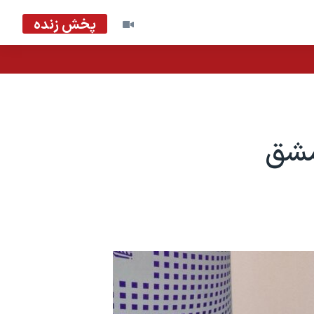
پخش زنده
دمشق