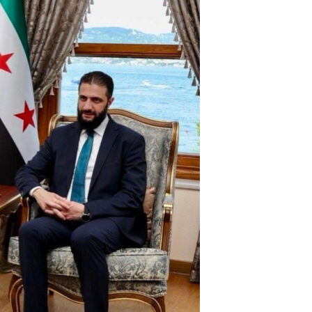
مستندها
فرهنگ و زندگی
حقوق شهروندی
انتخابات ریاست جمهوری آمریکا ۲۰۲۴
اقتصادی
حمله جمهوری اسلامی به اسرائیل
رمز مهسا
علم و فناوری
اسرائیل در جنگ
ورزش زنان در ایران
گالری عکس
اعتراضات زن، زندگی، آزادی
آرشیو پخش زنده
مجموعه مستندهای دادخواهی
تریبونال مردمی آبان ۹۸
دادگاه حمید نوری
چهل سال گروگان‌گیری
قانون شفافیت دارائی کادر رهبری ایران
اعتراضات مردمی آبان ۹۸
اسرائیل در جنگ