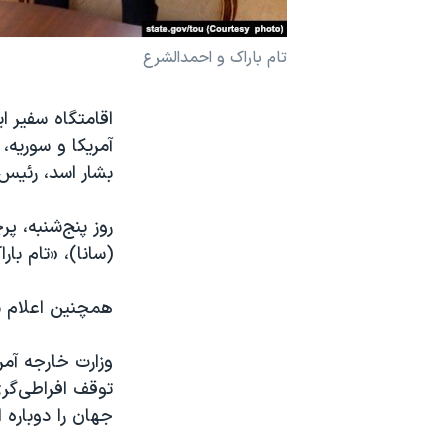
نرگس محمدی برنده جایزه نوبل صلح
تام باراک و احمدالشرع
همایش محافظه‌کاران آمریکا «سی‌پک»
صفحه‌های ویژه
اقامتگاه سفیر ا
سفر پرزیدنت ترامپ به چین
بشار اسد، رئیس
روز پنج‌شنبه، پ
(سانا)، «تام با
همچنین اعلام شد
وزارت خارجه آمر
توقف افراطی‌گری
جهان را دوباره