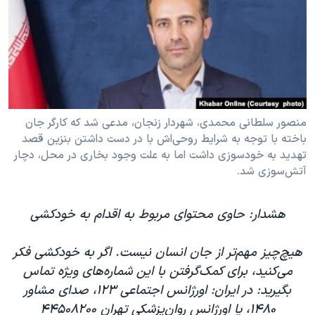
دنبال کنید
مستندها
فرهنگ و زندگی
حقوق شهروندی
انتخابات ریاست جمهوری آمریکا ۲۰۲۴
اقتصادی
حمله جمهوری اسلامی به اسرائیل
رمز مهسا
علم و فناوری
زبانهای مختلف
اسرائیل در جنگ
ورزش زنان در ایران
منصور سلطانی محمدی، شهردار زنجان، مدعی شد که کارگر جان
باخته با توجه به شرایط روحی‌اش با در دست داشتن بنزین قصد
گالری عکس
اعتراضات زن، زندگی، آزادی
تهدید به خودسوزی داشت اما به علت وجود بخاری در محل، دچار
آرشیو پخش زنده
مجموعه مستندهای دادخواهی
آتش‌سوزی شد.
تریبونال مردمی آبان ۹۸
هشدار: حاوی محتوای مربوط به اقدام به خودکشی
دادگاه حمید نوری
چهل سال گروگان‌گیری
هیچ‌چیز مهم‌تر از جان انسان نیست. اگر به خودکشی فکر
قانون شفافیت دارائی کادر رهبری ایران
می‌کنید، برای کمک‌گرفتن با این شماره‌های ویژه تماس
بگیرید: در ایران: اورژانس اجتماعی ۱۲۳، صدای مشاور
اعتراضات مردمی آبان ۹۸
۱۴۸۰، یا اورژانس روان‌پزشکی تهران ۴۴۵۰۸۲۰۰