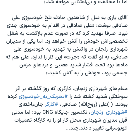
اما با مخالفت و بی‌اعتنایی مواجه شد.»
آقای یاری به نقل از شاهدین حادثه‌ تلخ خودسوزی علی
صادقی نوشت: «علی صادقی در اقدام به خودسوزی جدی
نبود. صرفا تهدید کرد که در صورت عدم بازگشت به شغل
تخصصی‌اش خودش را آتش خواهد زد. اما یکی از مدیران
شهرداری زنجان در واکنش به تهدید به خودسوزی علی
صادقی، به او گفت که «جرات» این کار را ندارد. علی هم که
ماه‌ها بود تحت فشار شدید عصبی و دردهای مزمن
جسمی بود، خودش را به آتش کشید.»
مقام‌های شهرداری زنجان، کارگری که روز گذشته بر اثر
سوختگی شدید کشته شد را
#تحریک_به_خودسوزی
کرده
بودند. (!)علی (روح‌الله) صادقی،
#کارگر
جان‌باخته‌ی
#شهرداری_زنجان
، تکنسین جایگاه CNG بود؛ اما مدتی
قبل مدیران شهرداری محل کار او را به کارگاه تعمیرات
اتوبوسرانی تغییر دادند.چند…