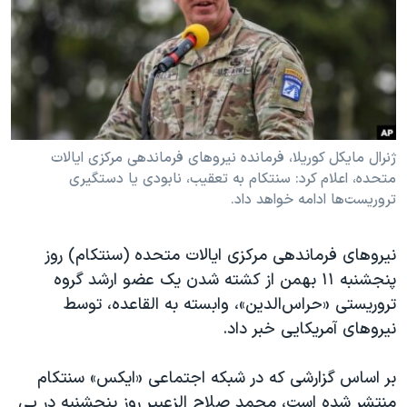
دنبال کنید
مستندها
فرهنگ و زندگی
حقوق شهروندی
انتخابات ریاست جمهوری آمریکا ۲۰۲۴
اقتصادی
حمله جمهوری اسلامی به اسرائیل
رمز مهسا
علم و فناوری
زبانهای مختلف
اسرائیل در جنگ
ورزش زنان در ایران
ژنرال مایکل کوریلا، فرمانده نیروهای فرماندهی مرکزی ایالات
متحده، اعلام کرد: سنتکام به تعقیب، نابودی یا دستگیری
گالری عکس
اعتراضات زن، زندگی، آزادی
تروریست‌ها ادامه خواهد داد.
آرشیو پخش زنده
مجموعه مستندهای دادخواهی
تریبونال مردمی آبان ۹۸
نیروهای فرماندهی مرکزی ایالات متحده (سنتکام) روز
پنجشنبه ۱۱ بهمن از کشته شدن یک عضو ارشد گروه
دادگاه حمید نوری
تروریستی «حراس‌الدین»، وابسته به القاعده، توسط
چهل سال گروگان‌گیری
نیروهای آمریکایی خبر داد.
قانون شفافیت دارائی کادر رهبری ایران
بر اساس گزارشی که در شبکه اجتماعی «ایکس» سنتکام
اعتراضات مردمی آبان ۹۸
منتشر شده است، محمد صلاح الزعبیر روز پنجشنبه در پی