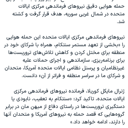
اسرائیل در جنگ
حمله هوایی دقیق نیروهای فرماندهی مرکزی ایالات
نرگس محمدی برنده جایزه نوبل صلح
متحده در شمال غربی سوریه، هدف قرار گرفت و کشته
شد.
همایش محافظه‌کاران آمریکا «سی‌پک»
صفحه‌های ویژه
نیروهای فرماندهی مرکزی ایالات متحده این حمله هوایی
سفر پرزیدنت ترامپ به چین
را «بخشی از تعهد مستمر سنتکام، همراه با شرکای خود در
منطقه برای مختل کردن و کاهش تلاش‌های تروریست‌ها
برای برنامه‌ریزی، سازماندهی و اجرای حملات علیه
غیرنظامیان و پرسنل نظامی ایالات متحده آمریکا، متحدان
و شرکای ما در سراسر منطقه و فراتر از آن» دانست.
ژنرال مایکل کوریلا، فرمانده نیروهای فرماندهی مرکزی
ایالات متحده، تاکید کرد: «سنتکام به تعقیب، نابودی یا
دستگیری تروریست‌ها در راستای دفاع از میهن مان در برابر
گروه‌هایی که قصد حمله به نیروهای آمریکا و متحدان آنها
را دارند، ادامه خواهد داد.»