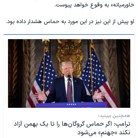
اسرائیل در جنگ
خاورمیانه» به وقوع خواهد پیوست.
نرگس محمدی برنده جایزه نوبل صلح
او پیش از این نیز در این مورد به حماس هشدار داده بود.
همایش محافظه‌کاران آمریکا «سی‌پک»
صفحه‌های ویژه
سفر پرزیدنت ترامپ به چین
همچنین ببینید:
ترامپ: اگر حماس گروگان‌ها را تا یک بهمن آزاد
نکند «جهنم» می‌شود