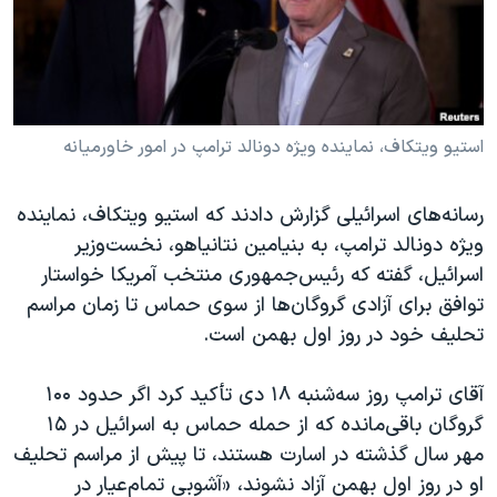
دنبال کنید
مستندها
فرهنگ و زندگی
حقوق شهروندی
انتخابات ریاست جمهوری آمریکا ۲۰۲۴
اقتصادی
حمله جمهوری اسلامی به اسرائیل
رمز مهسا
علم و فناوری
استیو ویتکاف، نماینده ویژه دونالد ترامپ در امور خاورمیانه
زبانهای مختلف
اسرائیل در جنگ
ورزش زنان در ایران
رسانه‌های اسرائیلی گزارش دادند که استیو ویتکاف، نماینده
گالری عکس
اعتراضات زن، زندگی، آزادی
ویژه دونالد ترامپ، به بنیامین نتانیاهو، نخست‌وزیر
آرشیو پخش زنده
مجموعه مستندهای دادخواهی
اسرائیل، گفته که رئیس‌جمهوری منتخب آمریکا خواستار
توافق برای آزادی گروگان‌ها از سوی حماس تا زمان مراسم
تریبونال مردمی آبان ۹۸
تحلیف خود در روز اول بهمن است.
دادگاه حمید نوری
چهل سال گروگان‌گیری
آقای ترامپ روز سه‌شنبه ۱۸ دی تأکید کرد اگر حدود ۱۰۰
گروگان باقی‌مانده که از حمله حماس به اسرائیل در ۱۵
قانون شفافیت دارائی کادر رهبری ایران
مهر سال گذشته در اسارت هستند، تا پیش از مراسم تحلیف
اعتراضات مردمی آبان ۹۸
او در روز اول بهمن آزاد نشوند، «آشوبی تمام‌عیار در