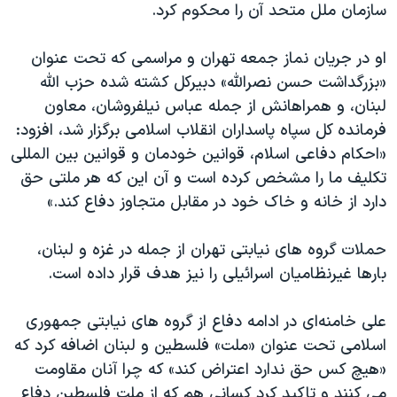
اسرائیل در جنگ
سازمان ملل متحد آن را محکوم کرد.
نرگس محمدی برنده جایزه نوبل صلح
او در جریان نماز جمعه تهران و مراسمی که تحت عنوان
همایش محافظه‌کاران آمریکا «سی‌پک»
«بزرگداشت حسن نصرالله»‌ دبیرکل کشته شده حزب الله
صفحه‌های ویژه
لبنان، و همراهانش از جمله عباس نیلفروشان، معاون
فرمانده کل سپاه پاسداران انقلاب اسلامی برگزار شد، افزود:
سفر پرزیدنت ترامپ به چین
«احکام دفاعی اسلام، قوانین خودمان و قوانین بین المللی
تکلیف ما را مشخص کرده است و آن این که هر ملتی حق
دارد از خانه و خاک خود در مقابل متجاوز دفاع کند.»
حملات گروه های نیابتی تهران از جمله در غزه و لبنان،
بارها غیرنظامیان اسرائیلی را نیز هدف قرار داده است.
علی خامنه‌ای در ادامه دفاع از گروه های نیابتی جمهوری
اسلامی تحت عنوان «ملت» فلسطین و لبنان اضافه کرد که
«هیچ کس حق ندارد اعتراض کند» که چرا آنان مقاومت
می کنند و تاکید کرد کسانی هم که از ملت فلسطین دفاع