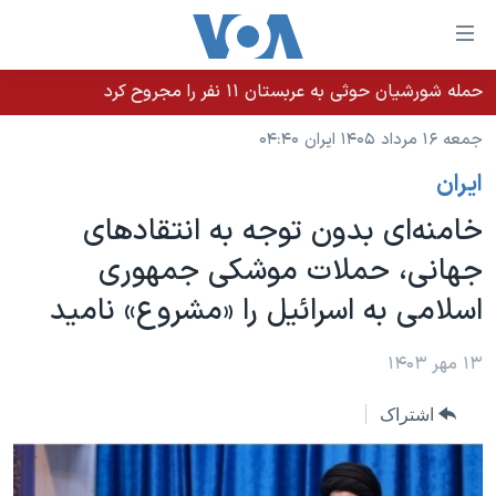
ینکهای
ابل
سترسی
حمله شورشیان حوثی به عربستان ۱۱ نفر را مجروح کرد
خانه
هش
جمعه ۱۶ مرداد ۱۴۰۵ ایران ۰۴:۴۰
نسخه سبک وب‌سایت
ه
ايران
حتوای
موضوع ها
صلی
خامنه‌ای بدون توجه به انتقادهای
برنامه های تلویزیونی
ایران
هش
جهانی، حملات موشکی جمهوری
جدول برنامه ها
ه
آمریکا
اسلامی به اسرائیل را «مشروع» نامید
فحه
صفحه‌های ویژه
جهان
صلی
فرکانس‌های صدای آمریکا
ورزشی
جام جهانی ۲۰۲۶
۱۳ مهر ۱۴۰۳
هش
پخش رادیویی
ه
گزیده‌ها
عملیات خشم حماسی
اشتراک
ستجو
۲۵۰سالگی آمریکا
ویژه برنامه‌ها
یادگیری زبان انگلیسی
ویدیوها
بایگانی برنامه‌های تلویزیونی