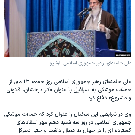
دنبال کنید
مستندها
فرهنگ و زندگی
حقوق شهروندی
انتخابات ریاست جمهوری آمریکا ۲۰۲۴
اقتصادی
حمله جمهوری اسلامی به اسرائیل
رمز مهسا
علم و فناوری
زبانهای مختلف
اسرائیل در جنگ
ورزش زنان در ایران
گالری عکس
اعتراضات زن، زندگی، آزادی
علی خامنه‌ای، رهبر جمهوری اسلامی. آرشیو
آرشیو پخش زنده
مجموعه مستندهای دادخواهی
علی خامنه‌ای رهبر جمهوری اسلامی روز جمعه ۱۳ مهر از
تریبونال مردمی آبان ۹۸
حملات موشکی به اسرائیل با عنوان «کار درخشان، قانونی
دادگاه حمید نوری
و مشروع» دفاع کرد.
چهل سال گروگان‌گیری
وی در شرایطی این سخنان را عنوان کرد که حملات موشکی
قانون شفافیت دارائی کادر رهبری ایران
جمهوری اسلامی در روز سه شنبه دهم مهر انتقادهای
اعتراضات مردمی آبان ۹۸
گسترده ای را در جهان به دنبال داشت و حتی دبیرکل