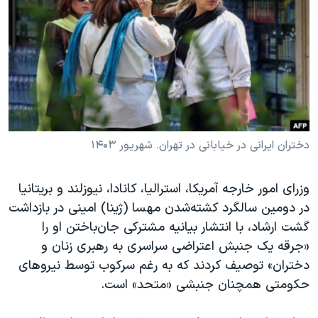
دنبال کنید
مستندها
فرهنگ و زندگی
حقوق شهروندی
انتخابات ریاست جمهوری آمریکا ۲۰۲۴
اقتصادی
حمله جمهوری اسلامی به اسرائیل
رمز مهسا
علم و فناوری
زبانهای مختلف
اسرائیل در جنگ
ورزش زنان در ایران
گالری عکس
اعتراضات زن، زندگی، آزادی
دختران ایرانی در خیابانی در تهران. شهریور ۱۴۰۳
آرشیو پخش زنده
مجموعه مستندهای دادخواهی
وزرای امور خارجه آمریکا، استرالیا، کانادا، نیوزلند و بریتانیا
تریبونال مردمی آبان ۹۸
در دومین سالگرد کشته‌شدن مهسا (ژینا) امینی در بازداشت
دادگاه حمید نوری
گشت ارشاد، با انتشار بیانیه مشترکی جان‌باختن او را
«جرقه یک جنبش اعتراضی سراسری به رهبری زنان و
چهل سال گروگان‌گیری
دختران» توصیف کردند که به رغم سرکوب توسط نیروهای
قانون شفافیت دارائی کادر رهبری ایران
حکومتی همچنان جنبشی «متحد» است.
اعتراضات مردمی آبان ۹۸