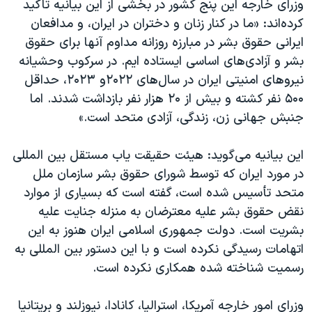
وزرای خارجه این پنج کشور در بخشی از این بیانیه تاکید
اسرائیل در جنگ
کرده‌اند: «ما در کنار زنان و دختران در ایران، و مدافعان
نرگس محمدی برنده جایزه نوبل صلح
ایرانی حقوق بشر در مبارزه روزانه مداوم آنها برای حقوق
همایش محافظه‌کاران آمریکا «سی‌پک»
بشر و آزادی‌های اساسی ایستاده ایم. در سرکوب وحشیانه
نیروهای امنیتی ایران در سال‌های ۲۰۲۲و ۲۰۲۳، حداقل
صفحه‌های ویژه
۵۰۰ نفر کشته و بیش از ۲۰ هزار نفر بازداشت شدند. اما
سفر پرزیدنت ترامپ به چین
جنبش جهانی زن، زندگی، آزادی متحد است.»
این بیانیه می‌گوید: هیئت حقیقت یاب مستقل بین المللی
در مورد ایران که توسط شورای حقوق بشر سازمان ملل
متحد تأسیس شده است، گفته است که بسیاری از موارد
نقض حقوق بشر علیه معترضان به منزله جنایت علیه
بشریت است. دولت جمهوری اسلامی ایران هنوز به این
اتهامات رسیدگی نکرده است و با این دستور بین المللی به
رسمیت شناخته شده همکاری نکرده است.
وزرای امور خارجه آمریکا، استرالیا، کانادا، نیوزلند و بریتانیا