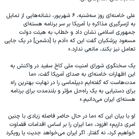
اسرائیل در جنگ
نرگس محمدی برنده جایزه نوبل صلح
علی خامنه‌ای روز سه‌شنبه، ۶ شهریور، نشانه‌هایی از تمایل
به ازسرگیری مذاکره با آمریکا بر سر برنامه هسته‌ای
همایش محافظه‌کاران آمریکا «سی‌پک»
جمهوری اسلامی نشان داد و خطاب به هیئت دولت
صفحه‌های ویژه
مسعود پزشکیان گفت این که «آدم با [دشمن] در یک جایی
سفر پرزیدنت ترامپ به چین
تعامل نیز بکند، مانعی ندارد.»
یک سخنگوی شورای امنیت ملی کاخ سفید در واکنش به
این اظهارات خامنه‌ای به صدای آمریکا گفت، «ما
مدت‌هاست که گفته‌ایم دیپلماسی را در نهایت بهترین راه
برای دستیابی به یک راه‌‌حل مؤثر و بلندمدت برای برنامه
هسته‌ای ایران می‌دانیم.»
او با بیان این که «ما در حال حاضر فاصله زیادی با چنین
امری داریم» افزود، «ما ایران را بر اساس اقدامات‌ قضاوت
خواهیم کرد، نه گفتار. اگر ایران می‌خواهد جدیت یا رویکرد