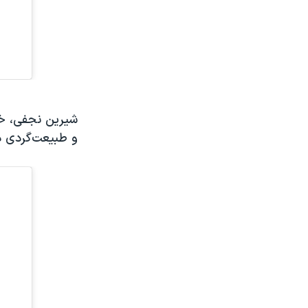
شیرین نجفی، خو
و طبیعت‌گردی د