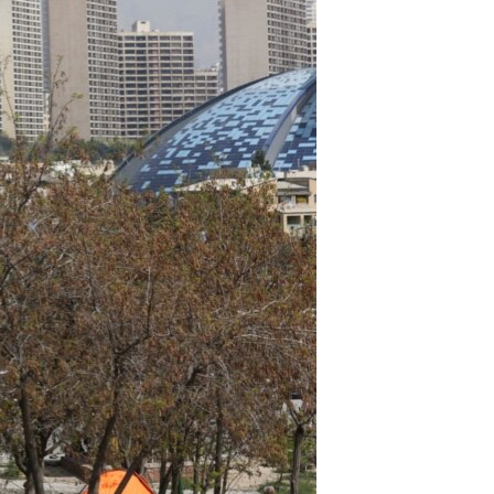
مستندها
فرهنگ و زندگی
حقوق شهروندی
انتخابات ریاست جمهوری آمریکا ۲۰۲۴
اقتصادی
حمله جمهوری اسلامی به اسرائیل
رمز مهسا
علم و فناوری
اسرائیل در جنگ
ورزش زنان در ایران
گالری عکس
اعتراضات زن، زندگی، آزادی
آرشیو پخش زنده
مجموعه مستندهای دادخواهی
تریبونال مردمی آبان ۹۸
دادگاه حمید نوری
چهل سال گروگان‌گیری
قانون شفافیت دارائی کادر رهبری ایران
اعتراضات مردمی آبان ۹۸
اسرائیل در جنگ