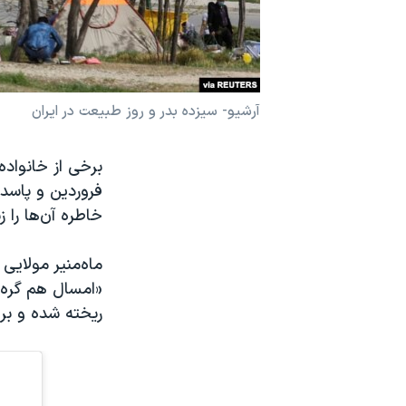
نرگس محمدی برنده جایزه نوبل صلح
همایش محافظه‌کاران آمریکا «سی‌پک»
صفحه‌های ویژه
آرشیو- سیزده بدر و روز طبیعت در ایران
سفر پرزیدنت ترامپ به چین
برخی از خانواد
فروردین و پاسداش
خاطره آن‌ها را ز
ماه‌منیر مولایی
«امسال هم گره ب
ریخته شده و برای