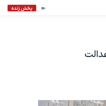
پخش زنده
عدالت