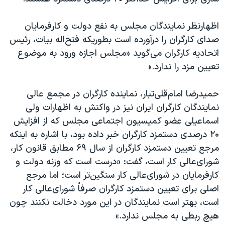
اسرائیل در جنگ
نرگس محمدی برنده جایزه نوبل صلح
اظهارنظر نمایندگان مجلس به نفع دولت و کارفرمایان
صدای کارگران را درآورده است بطوریکه فتح‌اله بیات، رئیس
همایش محافظه‌کاران آمریکا «سی‌پک»
اتحادیه کارگران می‌گوید «مجلس اجازه ورود به موضوع
صفحه‌های ویژه
تعیین مزد را ندارد.»
سفر پرزیدنت ترامپ به چین
حمیدرضا امام‌قلی‌تبار، نماینده کارگران در مجمع عالی
نمایندگان کارگران ایران نیز در واکنش به اظهارات ولی
اسماعیلی عضو کمیسیون اجتماعی مجلس که از افزایش
۲۰ درصدی دستمزد کارگران خبر داده بود، با اشاره به اینکه
مرجع تعیین دستمزد کارگران از سال ۶۹ مطابق قانون کار،
شورای‌عالی کار است، گفت: «درست است که وزنه دولت و
کارفرمایان در شورای‌عالی کار سنگین‌تر است؛ اما مرجع
اصلی برای تعیین دستمزد کارگران صرفاً‌ شورای‌عالی کار
است، بهتر است نمایندگان در این مورد دخالت نکنند چون
هیچ ربطی به مجلس ندارد.»