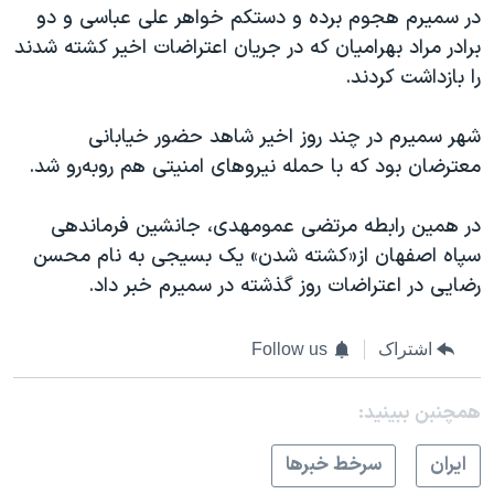
اسرائیل در جنگ
در سمیرم هجوم برده و دستکم خواهر علی عباسی و دو
برادر مراد بهرامیان که در جریان اعتراضات اخیر کشته شدند
نرگس محمدی برنده جایزه نوبل صلح
را بازداشت کردند.
همایش محافظه‌کاران آمریکا «سی‌پک»
صفحه‌های ویژه
شهر سمیرم در چند روز اخیر شاهد حضور خیابانی
معترضان بود که با حمله نیروهای امنیتی هم روبه‌رو شد.
سفر پرزیدنت ترامپ به چین
در همین رابطه مرتضی عمومهدی، جانشین فرماندهی
سپاه اصفهان از«کشته شدن» یک بسیجی به نام محسن
رضایی در اعتراضات روز گذشته در سمیرم خبر داد.
اشتراک
Follow us
همچنبن ببینید:
ايران
سرخط خبرها