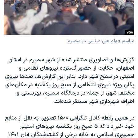
دنبال کنید
مستندها
فرهنگ و زندگی
حقوق شهروندی
انتخابات ریاست جمهوری آمریکا ۲۰۲۴
اقتصادی
حمله جمهوری اسلامی به اسرائیل
رمز مهسا
علم و فناوری
مراسم چهلم علی عباسی در سمیرم
زبانهای مختلف
اسرائیل در جنگ
ورزش زنان در ایران
گزارش‌ها و تصاویری منتشر شده از شهر سمیرم در استان
گالری عکس
اعتراضات زن، زندگی، آزادی
اصفهان، حکایت از حضور گسترده نیروهای نظامی و
آرشیو پخش زنده
مجموعه مستندهای دادخواهی
امنیتی در سطح شهر دارد. بنابر این گزارش‌ها، صدها نیروی
یگان ویژه نیروی انتظامی از صبح روز یکشنبه در مکان‌های
تریبونال مردمی آبان ۹۸
مختلف شهر، از جمله در درمانگاه سمیرم، بهزیستی و
دادگاه حمید نوری
اطراف شهرداری شهر مستقر شده‌اند.
چهل سال گروگان‌گیری
در همین رابطه کانال تلگرامی ۱۵۰۰ تصویر، به نقل از منابع
قانون شفافیت دارائی کادر رهبری ایران
خود خبر داد که ۵ صبح روز یکشنبه نیروهای امنیتی
اعتراضات مردمی آبان ۹۸
جمهوری اسلامی به خانه برخی از کشته‌شدگان آبان ۱۴۰۱