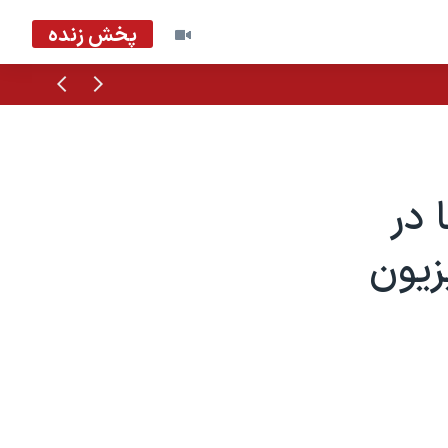
پخش زنده
قبلی
بعدی
 در
زیون