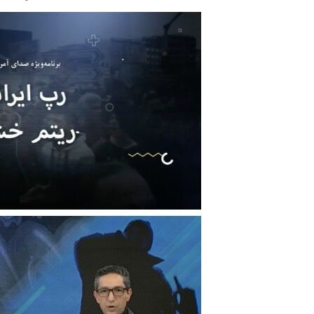
مستندها
فرهنگ و زندگی
حقوق شهروندی
انتخابات ریاست جمهوری آمریکا ۲۰۲۴
اقتصادی
حمله جمهوری اسلامی به اسرائیل
رمز مهسا
علم و فناوری
اسرائیل در جنگ
ورزش زنان در ایران
گالری عکس
اعتراضات زن، زندگی، آزادی
آرشیو پخش زنده
مجموعه مستندهای دادخواهی
تریبونال مردمی آبان ۹۸
دادگاه حمید نوری
چهل سال گروگان‌گیری
قانون شفافیت دارائی کادر رهبری ایران
اعتراضات مردمی آبان ۹۸
اسرائیل در جنگ