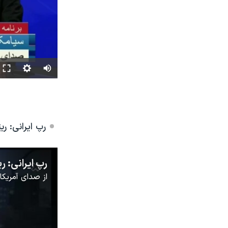
رپ ایرانی: ر
رپ ایرانی: 
از
صدای آمریکا