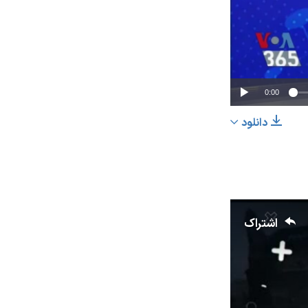
0:00
دانلود
اشتراک
اشتراک
عرض
px