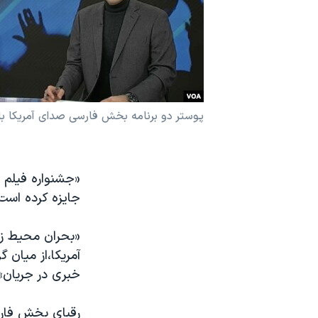
نرگس محمدی برنده جایزه نوبل صلح
همایش محافظه‌کاران آمریکا «سی‌پک»
صفحه‌های ویژه
سفر پرزیدنت ترامپ به چین
پوستر دو برنامه بخش فارسی صدای آمریکا با 
«جشنواره فیلم و
جایزه کرده است
«بحران محیط زی
آمریکا،از میان 
خبری در جریان» ر
رقبای بخش فارس