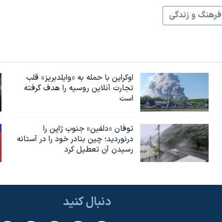
فرهنگ و زندگی
اوکراین با حمله به «وایلدبریز» قلب
تجارت آنلاین روسیه را هدف گرفته
است
توفان «دلفین» جنوب ژاپن را
درنوردید؛ چین بنادر خود را در آستانه
رسیدن آن تعطیل کرد
دنبال کنید