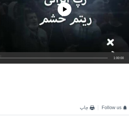
No media source currently available
1:00:00
EMBED
Follow us
چاپ