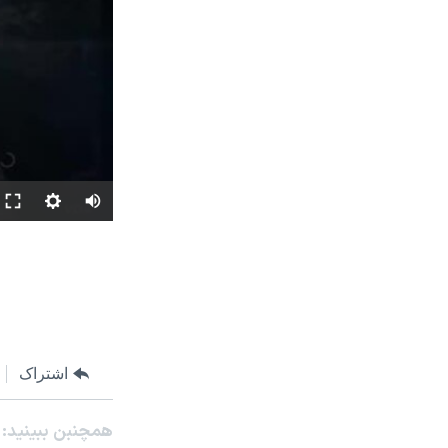
اشتراک
همچنبن ببینید: