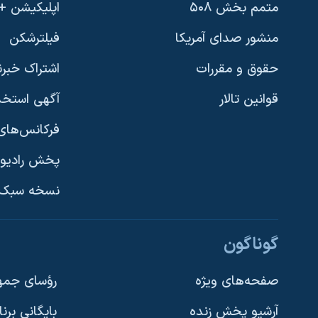
متمم بخش ۵۰۸
اپلیکیشن +VOA
منشور صدای آمریکا
فیلترشکن
حقوق و مقررات
اشتراک خبرن
قوانین تالار
آگهی استخد
فرکانس‌های 
پخش رادیو
یادگیری زبان انگلیسی
نسخه سبک 
دنبال کنید
گوناگون
صفحه‌های ویژه
رؤسای جمهو
آرشیو پخش زنده
بایگانی برن