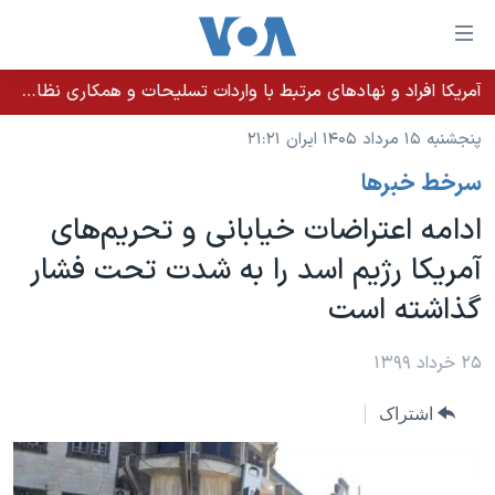
ینکهای
ابل
سترسی
آمریکا افراد و نهادهای مرتبط با واردات تسلیحات و همکاری نظامی کوبا را تحریم کرد
خانه
هش
پنجشنبه ۱۵ مرداد ۱۴۰۵ ایران ۲۱:۲۱
نسخه سبک وب‌سایت
ه
سرخط خبرها
حتوای
موضوع ها
صلی
ادامه اعتراضات خیابانی و تحریم‌های
برنامه های تلویزیونی
ایران
هش
آمریکا رژیم اسد را به شدت تحت فشار
جدول برنامه ها
ه
آمریکا
گذاشته است
فحه
صفحه‌های ویژه
جهان
صلی
فرکانس‌های صدای آمریکا
ورزشی
جام جهانی ۲۰۲۶
۲۵ خرداد ۱۳۹۹
هش
پخش رادیویی
ه
گزیده‌ها
عملیات خشم حماسی
اشتراک
ستجو
۲۵۰سالگی آمریکا
ویژه برنامه‌ها
یادگیری زبان انگلیسی
ویدیوها
بایگانی برنامه‌های تلویزیونی