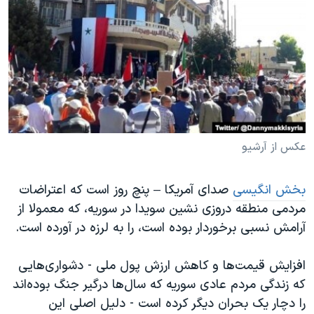
دنبال کنید
مستندها
فرهنگ و زندگی
حقوق شهروندی
انتخابات ریاست جمهوری آمریکا ۲۰۲۴
اقتصادی
حمله جمهوری اسلامی به اسرائیل
رمز مهسا
علم و فناوری
زبانهای مختلف
اسرائیل در جنگ
ورزش زنان در ایران
گالری عکس
اعتراضات زن، زندگی، آزادی
عکس از آرشیو
آرشیو پخش زنده
مجموعه مستندهای دادخواهی
بخش انگیسی
صدای آمریکا – پنچ روز است که اعتراضات
تریبونال مردمی آبان ۹۸
مردمی منطقه دروزی نشین سویدا در سوریه، که معمولا از
دادگاه حمید نوری
آرامش نسبی برخوردار بوده است، را به لرزه در آورده است.
چهل سال گروگان‌گیری
افزایش قیمت‌ها و کاهش ارزش پول ملی - دشواری‌هایی
قانون شفافیت دارائی کادر رهبری ایران
که زندگی مردم عادی سوریه که سال‌ها درگیر جنگ بوده‌اند
اعتراضات مردمی آبان ۹۸
را دچار یک بحران دیگر کرده است - دلیل اصلی این