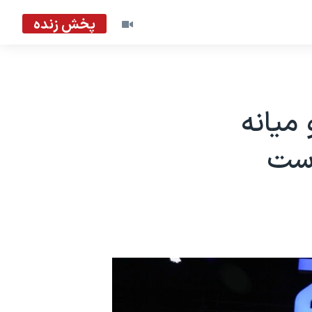
پخش زنده
میانه
است