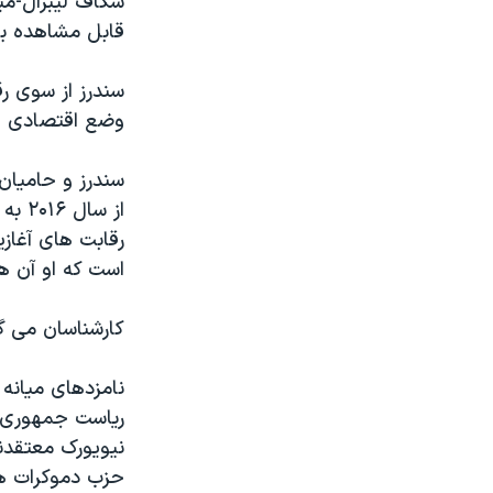
شکاف لیبرال-میا
قابل مشاهده بو
سندرز از سوی رق
وضع اقتصادی خوب
سندرز و حامیان
از س
رقابت های آغاز
است که او آن ها
کارشناسان می گو
نامزدهای میانه
ریاست جمهوری، س
نیویورک معتقدند
حزب دموکرات ه