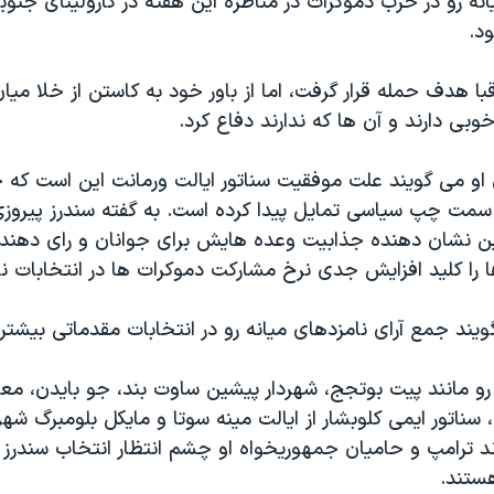
نه رو در حزب دموکرات در مناظره این هفته در کارولینای جنو
د.
با هدف حمله قرار گرفت، اما از باور خود به کاستن از خلا میا
ی دارند و آن ها که ندارند دفاع کرد.
 او می گویند علت موفقیت سناتور ایالت ورمانت این است که 
ال ۲۰۱۶ به سمت چپ سیاسی تمایل پیدا کرده است. به گفته سندرز پیرو
ین نشان دهنده جذابیت وعده هایش برای جوانان و رای دهندگا
 را کلید افزایش جدی نرخ مشارکت دموکرات ها در انتخابات نو
یند جمع آرای نامزدهای میانه رو در انتخابات مقدماتی بیشتر
 رو مانند پیت بوتجج، شهردار پیشین ساوت بند، جو بایدن، مع
ناتور ایمی کلوبشار از ایالت مینه سوتا و مایکل بلومبرگ شهر
 ترامپ و حامیان جمهوریخواه او چشم انتظار انتخاب سندرز ب
ستند.