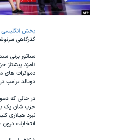
نرگس محمدی برنده جایزه نوبل صلح
همایش محافظه‌کاران آمریکا «سی‌پک»
بخش انگلیسی
صفحه‌های ویژه
گذرگاهی سرنوشت
سفر پرزیدنت ترامپ به چین
سناتور برنی سن
نامزد پیشتاز ح
دموکرات های می
دونالد ترامپ در
در حالی که دمو
حزب شان یک بار 
انتخابات درون 