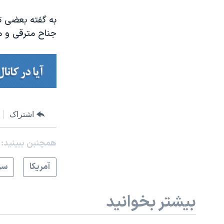
به گفته بعضی ت
جناح مترقی و م
اشتراک
همچنبن ببینید:
آمريکا
سر
بیشتر بخوانید