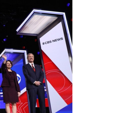
مستندها
فرهنگ و زندگی
حقوق شهروندی
انتخابات ریاست جمهوری آمریکا ۲۰۲۴
اقتصادی
حمله جمهوری اسلامی به اسرائیل
رمز مهسا
علم و فناوری
اسرائیل در جنگ
ورزش زنان در ایران
گالری عکس
اعتراضات زن، زندگی، آزادی
آرشیو پخش زنده
مجموعه مستندهای دادخواهی
تریبونال مردمی آبان ۹۸
دادگاه حمید نوری
چهل سال گروگان‌گیری
قانون شفافیت دارائی کادر رهبری ایران
اعتراضات مردمی آبان ۹۸
اسرائیل در جنگ