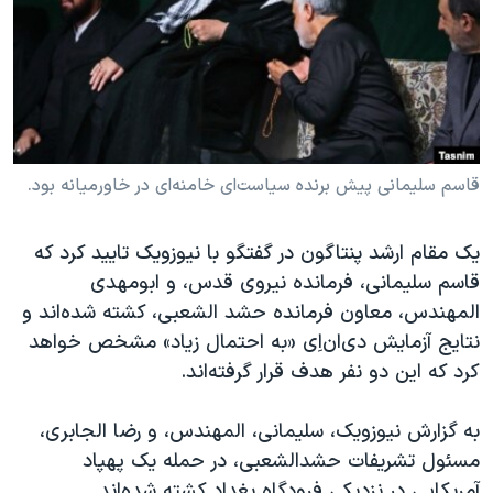
دنبال کنید
مستندها
فرهنگ و زندگی
حقوق شهروندی
انتخابات ریاست جمهوری آمریکا ۲۰۲۴
اقتصادی
حمله جمهوری اسلامی به اسرائیل
رمز مهسا
علم و فناوری
زبانهای مختلف
اسرائیل در جنگ
ورزش زنان در ایران
قاسم سلیمانی پیش برنده سیاست‌ای خامنه‌ای در خاورمیانه بود.
گالری عکس
اعتراضات زن، زندگی، آزادی
یک مقام ارشد پنتاگون در گفتگو با نیوزویک تایید کرد که
آرشیو پخش زنده
مجموعه مستندهای دادخواهی
قاسم سلیمانی، فرمانده نیروی قدس، و ابومهدی
تریبونال مردمی آبان ۹۸
المهندس،‌ معاون فرمانده حشد الشعبی، کشته شده‌اند و
نتایج آزمایش دی‌ان‌اِی «به احتمال زیاد» مشخص خواهد
دادگاه حمید نوری
کرد که این دو نفر هدف قرار گرفته‌اند.
چهل سال گروگان‌گیری
قانون شفافیت دارائی کادر رهبری ایران
به گزارش نیوزویک، سلیمانی، المهندس، و رضا الجابری،
مسئول تشریفات حشدالشعبی، در حمله یک پهپاد
اعتراضات مردمی آبان ۹۸
آمریکایی در نزدیکی فرودگاه بغداد کشته شده‌اند.