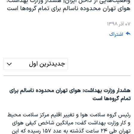
واقعیت‌هایی از داخل ایران| هشدار وزارت بهداشت:
دنبال کنید
مستندها
فرهنگ و زندگی
هوای تهران محدوده ناسالم برای تمام گروه‌ها است
حقوق شهروندی
انتخابات ریاست جمهوری آمریکا ۲۰۲۴
۰۷ آذر ۱۳۹۸
اقتصادی
حمله جمهوری اسلامی به اسرائیل
اشتراک
رمز مهسا
علم و فناوری
زبانهای مختلف
اسرائیل در جنگ
ورزش زنان در ایران
گالری عکس
اعتراضات زن، زندگی، آزادی
جدیدترین اول
آرشیو پخش زنده
مجموعه مستندهای دادخواهی
تریبونال مردمی آبان ۹۸
هشدار وزارت بهداشت: هوای تهران محدوده ناسالم برای
دادگاه حمید نوری
تمام گروه‌ها است
چهل سال گروگان‌گیری
قانون شفافیت دارائی کادر رهبری ایران
رئیس گروه سلامت هوا و تغییر اقلیم مرکز سلامت محیط
و کار وزارت بهداشت گفت: میانگین شاخص کیفی هوای
اعتراضات مردمی آبان ۹۸
تهران طی ۲۴ ساعت گذشته به عدد ۱۵۷ رسیده که این