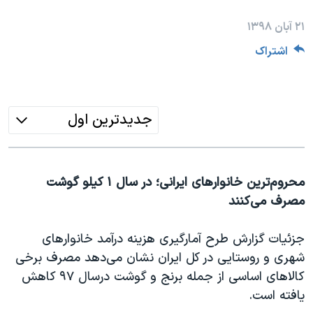
دنبال کنید
مستندها
فرهنگ و زندگی
۲۱ آبان ۱۳۹۸
حقوق شهروندی
انتخابات ریاست جمهوری آمریکا ۲۰۲۴
اشتراک
اقتصادی
حمله جمهوری اسلامی به اسرائیل
رمز مهسا
علم و فناوری
زبانهای مختلف
اسرائیل در جنگ
ورزش زنان در ایران
جدیدترین اول
گالری عکس
اعتراضات زن، زندگی، آزادی
آرشیو پخش زنده
مجموعه مستندهای دادخواهی
محروم‌ترین خانوارهای ایرانی؛ در سال ۱ کیلو گوشت
تریبونال مردمی آبان ۹۸
مصرف می‌کنند
دادگاه حمید نوری
جزئیات گزارش طرح آمارگیری هزینه درآمد خانوارهای
چهل سال گروگان‌گیری
شهری و روستایی در کل ایران نشان می‌دهد مصرف برخی
قانون شفافیت دارائی کادر رهبری ایران
کالاهای اساسی از جمله برنج و گوشت درسال ۹۷ کاهش
اعتراضات مردمی آبان ۹۸
یافته است.