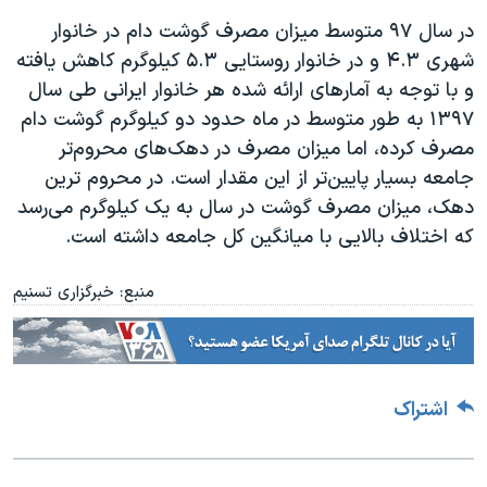
اسرائیل در جنگ
در سال ۹۷ متوسط میزان مصرف گوشت دام در خانوار
نرگس محمدی برنده جایزه نوبل صلح
شهری ۴.۳ و در خانوار روستایی ۵.۳ کیلوگرم کاهش یافته
همایش محافظه‌کاران آمریکا «سی‌پک»
و با توجه به آمارهای ارائه شده هر خانوار ایرانی طی سال
۱۳۹۷ به طور متوسط در ماه حدود دو کیلوگرم گوشت دام
صفحه‌های ویژه
مصرف کرده، اما میزان مصرف در دهک‌های محروم‌تر
سفر پرزیدنت ترامپ به چین
جامعه بسیار پایین‌تر از این مقدار است. در محروم ترین
دهک، میزان مصرف گوشت در سال به یک کیلوگرم می‌رسد
که اختلاف بالایی با میانگین کل جامعه داشته است.
منبع: خبرگزاری تسنیم
اشتراک