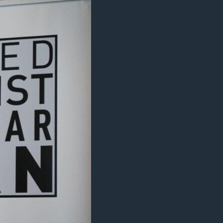
مستندها
فرهنگ و زندگی
حقوق شهروندی
انتخابات ریاست جمهوری آمریکا ۲۰۲۴
اقتصادی
حمله جمهوری اسلامی به اسرائیل
رمز مهسا
علم و فناوری
اسرائیل در جنگ
ورزش زنان در ایران
گالری عکس
اعتراضات زن، زندگی، آزادی
آرشیو پخش زنده
مجموعه مستندهای دادخواهی
تریبونال مردمی آبان ۹۸
دادگاه حمید نوری
چهل سال گروگان‌گیری
قانون شفافیت دارائی کادر رهبری ایران
اعتراضات مردمی آبان ۹۸
اسرائیل در جنگ