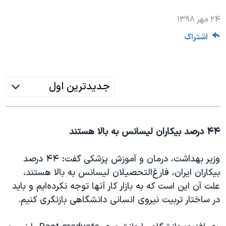
دنبال کنید
مستندها
فرهنگ و زندگی
۲۴ مهر ۱۳۹۸
حقوق شهروندی
انتخابات ریاست جمهوری آمریکا ۲۰۲۴
اشتراک
اقتصادی
حمله جمهوری اسلامی به اسرائیل
رمز مهسا
علم و فناوری
زبانهای مختلف
اسرائیل در جنگ
ورزش زنان در ایران
جدیدترین اول
گالری عکس
اعتراضات زن، زندگی، آزادی
آرشیو پخش زنده
مجموعه مستندهای دادخواهی
۴۴ درصد بیکاران لیسانس به بالا هستند
تریبونال مردمی آبان ۹۸
دادگاه حمید نوری
وزیر بهداشت، درمان و آموزش پزشکی گفت: ۴۴ درصد
بیکاران ایران، فارغ‌التحصیلان لیسانس به بالا هستند،
چهل سال گروگان‌گیری
علت آن این است که به بازار کار آنها توجه نکرده‌ایم و باید
قانون شفافیت دارائی کادر رهبری ایران
در ساختار تربیت نیروی انسانی دانشگاهی بازنگری کنیم.
اعتراضات مردمی آبان ۹۸