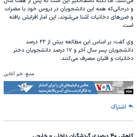
می‌کنند، اما نکته تاسف‌انگیز این است که پس از هفت سال
اسرائیل در جنگ
و درحالی‌که همه این دانشجویان در دروس خود با مضرات
نرگس محمدی برنده جایزه نوبل صلح
و ضررهای دخانیات آشنا می‌شوند، این آمار افزایش‌ یافته
همایش محافظه‌کاران آمریکا «سی‌پک»
است.
صفحه‌های ویژه
وی گفت: بر اساس این مطالعه بیش از ۲۲ درصد
سفر پرزیدنت ترامپ به چین
دانشجویان پسر سال آخر و ۱۷ درصد دانشجویان دختر
دخانیات و قلیان مصرف می‌کنند.
منبع: خبر آنلاین
اشتراک
کاهش ۴۰ درصدی گردشگران داخلی و خارجی