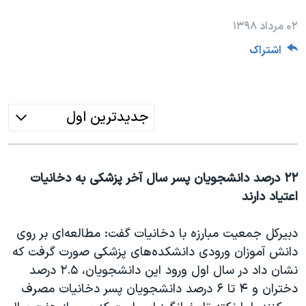
دنبال کنید
مستندها
فرهنگ و زندگی
۰۲ مرداد ۱۳۹۸
حقوق شهروندی
انتخابات ریاست جمهوری آمریکا ۲۰۲۴
اشتراک
اقتصادی
حمله جمهوری اسلامی به اسرائیل
رمز مهسا
علم و فناوری
زبانهای مختلف
اسرائیل در جنگ
ورزش زنان در ایران
جدیدترین اول
گالری عکس
اعتراضات زن، زندگی، آزادی
آرشیو پخش زنده
مجموعه مستندهای دادخواهی
۲۲ درصد دانشجویان پسر سال آخر پزشکی به دخانیات
تریبونال مردمی آبان ۹۸
اعتیاد دارند
دادگاه حمید نوری
دبیرکل جمعیت مبارزه با دخانیات گفت: مطالعه‌ای بر روی
چهل سال گروگان‌گیری
دانش آموزان ورودی دانشکده‌های پزشکی صورت گرفت که
قانون شفافیت دارائی کادر رهبری ایران
نشان داد در سال اول ورود این دانشجویان، ۲.۵ درصد
اعتراضات مردمی آبان ۹۸
دختران و ۴ تا ۶ درصد دانشجویان پسر دخانیات مصرف