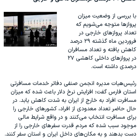
با بررسی از وضعیت میزان
پروازها متوجه می‌شویم که
تعداد پروازهاى خارجى در
فروردین ماه گذشته ۲۹ درصد
کاهش یافته و تعداد مسافران
در پروازهاى داخلى کاهشى ۲۷
درصدى داشته است.
رئیس‌هیات مدیره انجمن صنفى دفاتر خدمات مسافرتى
استان فارس گفت: افزایش نرخ دلار باعث شده که میزان
مسافرت افراد به خارج از ایران به شدت کاهش یابد. در
حال حاضر تعداد معدودى از افراد، کشورهاى خارجى را
براى مسافرت انتخاب مى‌کنند و در واقع شرایط مالى
موجود سبب شده که مردم قدرت سفرهاى خارجى را از
دست بدهند و به مکان‌هاى داخل ایران و استان سفر کنند.