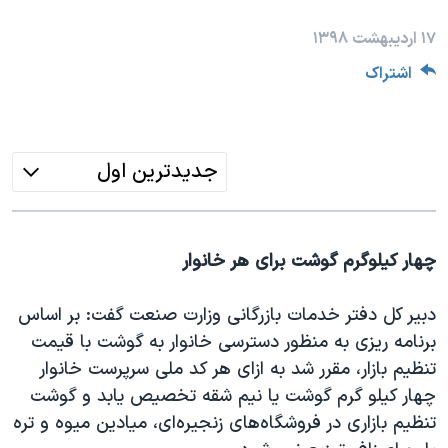
دنبال کنید
مستندها
فرهنگ و زندگی
۱۷ اردیبهشت ۱۳۹۸
حقوق شهروندی
انتخابات ریاست جمهوری آمریکا ۲۰۲۴
اشتراک
اقتصادی
حمله جمهوری اسلامی به اسرائیل
رمز مهسا
علم و فناوری
زبانهای مختلف
اسرائیل در جنگ
ورزش زنان در ایران
جدیدترین اول
گالری عکس
اعتراضات زن، زندگی، آزادی
آرشیو پخش زنده
مجموعه مستندهای دادخواهی
چهار کیلوگرم گوشت برای هر خانوار
تریبونال مردمی آبان ۹۸
دادگاه حمید نوری
دبیر کل دفتر خدمات بازرگانی وزارت صنعت گفت: بر اساس
برنامه ریزی به منظور دسترسی خانوار به گوشت با قیمت
چهل سال گروگان‌گیری
تنظیم بازار، مقرر شد به ازای هر کد ملی سرپرست خانوار
قانون شفافیت دارائی کادر رهبری ایران
چهار کیلو گرم گوشت یا نیم شقه تخصیص یابد و گوشت
اعتراضات مردمی آبان ۹۸
تنظیم بازاری در فروشگاه‌های زنجیره‌ای، میادین میوه و تره