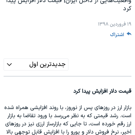
واقعیت‌هایی از داخل ایران| قیمت دلار افزایش پیدا
دنبال کنید
مستندها
فرهنگ و زندگی
کرد
حقوق شهروندی
انتخابات ریاست جمهوری آمریکا ۲۰۲۴
۱۹ فروردین ۱۳۹۸
اقتصادی
حمله جمهوری اسلامی به اسرائیل
اشتراک
رمز مهسا
علم و فناوری
زبانهای مختلف
اسرائیل در جنگ
ورزش زنان در ایران
گالری عکس
اعتراضات زن، زندگی، آزادی
جدیدترین اول
آرشیو پخش زنده
مجموعه مستندهای دادخواهی
تریبونال مردمی آبان ۹۸
قیمت دلار افزایش پیدا کرد
دادگاه حمید نوری
چهل سال گروگان‌گیری
بازار ارز در روز‌های پس از نوروز، با روند افزایشی همراه شده
قانون شفافیت دارائی کادر رهبری ایران
است. رشد قیمتی که به نظر می‌رسد با ورود تقاضا به بازار
ارز رقم خورده است، تا جایی که بازارساز ارزی نیز در روز‌های
اعتراضات مردمی آبان ۹۸
اخیر، نرخ فروش دلار و یورو را با افزایش قابل توجهی بالا