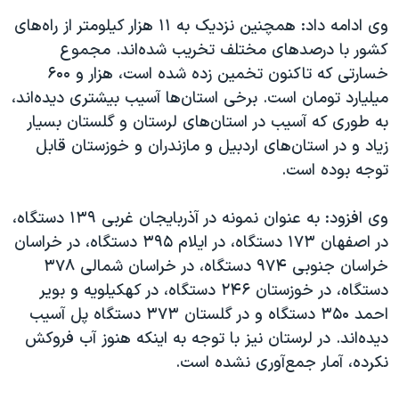
اسرائیل در جنگ
وی ادامه داد: همچنین نزدیک به ۱۱ هزار کیلومتر از راه‌های
نرگس محمدی برنده جایزه نوبل صلح
کشور با درصدهای مختلف تخریب شده‌اند. مجموع
همایش محافظه‌کاران آمریکا «سی‌پک»
خسارتی که تاکنون تخمین زده شده است، هزار و ۶۰۰
میلیارد تومان است. برخی استان‌ها آسیب بیشتری دیده‌اند،
صفحه‌های ویژه
به طوری که آسیب در استان‌های لرستان و گلستان بسیار
سفر پرزیدنت ترامپ به چین
زیاد و در استان‌های اردبیل و مازندران و خوزستان قابل
توجه بوده است
.
وی افزود: به عنوان نمونه در آذربایجان غربی ۱۳۹ دستگاه،
در اصفهان ۱۷۳ دستگاه، در ایلام ۳۹۵ دستگاه، در خراسان
خراسان جنوبی ۹۷۴ دستگاه، در خراسان شمالی ۳۷۸
دستگاه، در خوزستان ۲۴۶ دستگاه، در کهکیلویه و بویر
احمد ۳۵۰ دستگاه و در گلستان ۳۷۳ دستگاه پل آسیب
دیده‌اند. در لرستان نیز با توجه به اینکه هنوز آب فروکش
نکرده، آمار جمع‌آوری نشده است
.