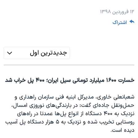
دنبال کنید
مستندها
فرهنگ و زندگی
۱۲ فروردین ۱۳۹۸
حقوق شهروندی
انتخابات ریاست جمهوری آمریکا ۲۰۲۴
اشتراک
اقتصادی
حمله جمهوری اسلامی به اسرائیل
رمز مهسا
علم و فناوری
زبانهای مختلف
اسرائیل در جنگ
ورزش زنان در ایران
جدیدترین اول
گالری عکس
اعتراضات زن، زندگی، آزادی
آرشیو پخش زنده
مجموعه مستندهای دادخواهی
خسارت ۱۶۰۰ میلیارد تومانی سیل ایران؛ ۴۰۰ پل خراب شد
تریبونال مردمی آبان ۹۸
دادگاه حمید نوری
شعبانعلی خاوری، مدیرکل ابنیه فنی سازمان راهداری و
حمل‌ونقل جاده‌ای گفت: در بارندگی‌های نوروزی امسال،
چهل سال گروگان‌گیری
نزدیک به ۴۰۰ دستگاه از انواع پل‌ها عمدتا در راه‌های
قانون شفافیت دارائی کادر رهبری ایران
روستایی تخریب شده و نزدیک به ۵ هزار دستگاه پل آسیب
اعتراضات مردمی آبان ۹۸
دیده است
.