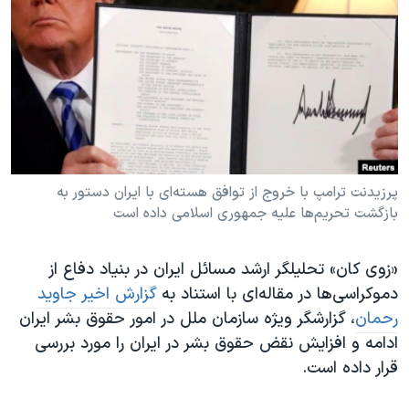
دنبال کنید
مستندها
فرهنگ و زندگی
حقوق شهروندی
انتخابات ریاست جمهوری آمریکا ۲۰۲۴
اقتصادی
حمله جمهوری اسلامی به اسرائیل
رمز مهسا
علم و فناوری
زبانهای مختلف
اسرائیل در جنگ
ورزش زنان در ایران
گالری عکس
اعتراضات زن، زندگی، آزادی
پرزیدنت ترامپ با خروج از توافق هسته‌ای با ایران دستور به
بازگشت تحریم‌ها علیه جمهوری اسلامی داده است
آرشیو پخش زنده
مجموعه مستندهای دادخواهی
تریبونال مردمی آبان ۹۸
«زوی کان» تحلیلگر ارشد مسائل ایران در بنیاد دفاع از
دادگاه حمید نوری
دموکراسی‌ها در مقاله‌ای با استناد به
گزارش اخیر جاوید
چهل سال گروگان‌گیری
رحمان
، گزارشگر ویژه سازمان ملل در امور حقوق بشر ایران
ادامه و افزایش نقض حقوق بشر در ایران را مورد بررسی
قانون شفافیت دارائی کادر رهبری ایران
قرار داده است.
اعتراضات مردمی آبان ۹۸