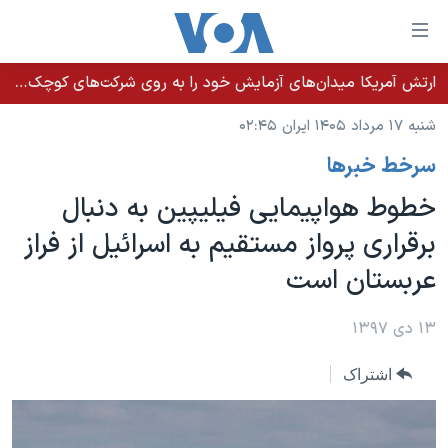
ینکهای
ابل
سترسی
ارتش آمریکا میدان‌های آزمایش خود را به روی شرکت‌های کوچک می‌گشاید تا تسلیحات سریع‌تر به میدان نبرد برسد
خانه
هش
شنبه ۱۷ مرداد ۱۴۰۵ ایران ۰۲:۴۵
نسخه سبک وب‌سایت
ه
سرخط خبرها
حتوای
موضوع ها
صلی
خطوط هواپیمایی فیلیپین به دنبال
برنامه های تلویزیونی
ایران
هش
برقراری پرواز مستقیم به اسرائیل از فراز
جدول برنامه ها
ه
آمریکا
عربستان است
فحه
صفحه‌های ویژه
جهان
صلی
فرکانس‌های صدای آمریکا
ورزشی
جام جهانی ۲۰۲۶
۱۳ دی ۱۳۹۷
هش
پخش رادیویی
ه
گزیده‌ها
عملیات خشم حماسی
اشتراک
ستجو
۲۵۰سالگی آمریکا
ویژه برنامه‌ها
یادگیری زبان انگلیسی
ویدیوها
بایگانی برنامه‌های تلویزیونی