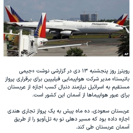
دنبال کنید
مستندها
فرهنگ و زندگی
حقوق شهروندی
انتخابات ریاست جمهوری آمریکا ۲۰۲۴
اقتصادی
حمله جمهوری اسلامی به اسرائیل
رمز مهسا
علم و فناوری
زبانهای مختلف
اسرائیل در جنگ
ورزش زنان در ایران
گالری عکس
اعتراضات زن، زندگی، آزادی
رویترز روز پنجشنبه ۱۳ دی در گزارشی نوشت «جیمی
آرشیو پخش زنده
مجموعه مستندهای دادخواهی
باتیستا» مدیر شرکت هواپیمایی فیلیپین برای برقراری پرواز
تریبونال مردمی آبان ۹۸
مستقیم به اسرائیل نیازمند دنبال کسب اجازه از عربستان
دادگاه حمید نوری
برای عبور هواپیماها از آسمان این کشور است.
چهل سال گروگان‌گیری
عربستان سعودی، ده ماه پیش به یک پرواز تجاری هندی
قانون شفافیت دارائی کادر رهبری ایران
اجازه داده بود که مسیر دهلی نو به تل‌آویو را از طریق
اعتراضات مردمی آبان ۹۸
آسمان عربستان طی کند.