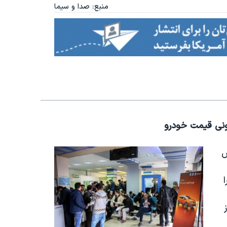
منبع: صدا و سیما
یونی قیمت خودرو
ش