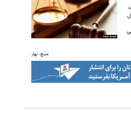
ت
ایلام از حکم ۹ سال
ی
منبع: بهار