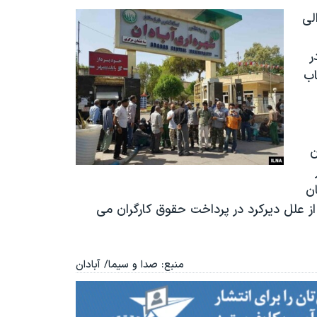
لی
ر
اب
ن
ن
ز علل دیرکرد در پرداخت حقوق کارگران می
منبع: صدا و سیما/ آبادان