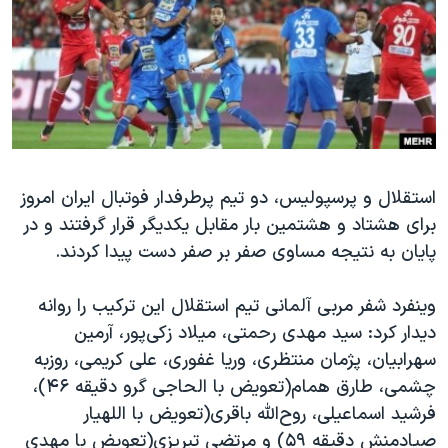
دنبال کنید
مستندها
فرهنگ و زندگی
حقوق شهروندی
انتخابات ریاست جمهوری آمریکا ۲۰۲۴
اقتصادی
حمله جمهوری اسلامی به اسرائیل
رمز مهسا
علم و فناوری
زبانهای مختلف
اسرائیل در جنگ
ورزش زنان در ایران
استقلال و پرسپولیس، دو تیم پرطرفدار فوتبال ایران امروز
گالری عکس
اعتراضات زن، زندگی، آزادی
برای هشتاد و هشتمین بار مقابل یکدیگر قرار گرفتند و در
آرشیو پخش زنده
مجموعه مستندهای دادخواهی
پایان به نتیجه مساوی صفر بر صفر دست پیدا کردند.
تریبونال مردمی آبان ۹۸
وینفرد شفر مربی آلمانی تیم استقلال این ترکیب را روانه
دادگاه حمید نوری
دیدار کرد: سید مهدی رحمتی، میلاد زکی‌پور، آرمین
چهل سال گروگان‌گیری
سهرابیان، پژمان منتظری، وریا غفوری، علی کریمی، روزبه
قانون شفافیت دارائی کادر رهبری ایران
چشمی، طارق همام(تعویض با الحاجی گرو دقیقه ۴۶)،
فرشید اسماعیلی، روح‌الله باقری(تعویض با اللهیار
اعتراضات مردمی آبان ۹۸
صیادمنش دقیقه ۵۹) و مرتضی تبریزی(تعویض با مهدی