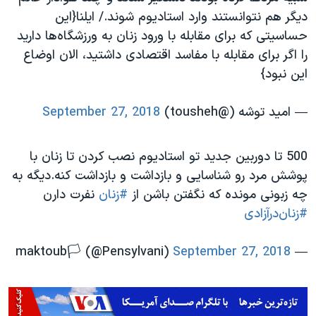
دیگر هم نتوانستند وارد استادیوم شوند./ ایلنا{این
حساسیتی که برای مقابله با ورود زنان به ورزشگاه‌ها دارید
را اگر برای مقابله با مفاسد اقتصادی داشتید، الان اوضاع
این نبود}
— امید توشه (@tousheh)
September 27, 2018
500 تا دوربین جدید تو استادیوم نصب کردن تا زنان با
پوشش مرد رو شناسایی و بازداشت و بازداشت کنه.دیگه به
چه زبونی مونده که نگفتن باشن از
#زنان
نفرت دارن
#زنان‌در‌آزادی
September 27, 2018
— maktoub🏳️ (@Pensylvani)