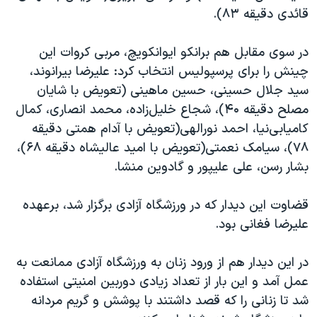
اسرائیل در جنگ
قائدی دقیقه ۸۳).
نرگس محمدی برنده جایزه نوبل صلح
در سوی مقابل هم برانکو ایوانکویچ، مربی کروات این
همایش محافظه‌کاران آمریکا «سی‌پک»
چینش را برای پرسپولیس انتخاب کرد: علیرضا بیرانوند،
صفحه‌های ویژه
سید جلال حسینی، حسین ماهینی (تعویض با شایان
سفر پرزیدنت ترامپ به چین
مصلح دقیقه ۴۰)، شجاع خلیل‌زاده، محمد انصاری، کمال
کامیابی‌نیا، احمد نورالهی(تعویض با آدام همتی دقیقه
۷۸)، سیامک نعمتی(تعویض با امید عالیشاه دقیقه ۶۸)،
بشار رسن، علی علیپور و گادوین منشا.
قضاوت این دیدار که در ورزشگاه آزادی برگزار شد، برعهده
علیرضا فغانی بود.
در این دیدار هم از ورود زنان به ورزشگاه آزادی ممانعت به
عمل آمد و این بار از تعداد زیادی دوربین امنیتی استفاده
شد تا زنانی را که قصد داشتند با پوشش و گریم مردانه