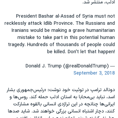
اسرائیل در جنگ
ادلب، منتشر شد.
نرگس محمدی برنده جایزه نوبل صلح
President Bashar al-Assad of Syria must not
همایش محافظه‌کاران آمریکا «سی‌پک»
recklessly attack Idlib Province. The Russians and
صفحه‌های ویژه
Iranians would be making a grave humanitarian
mistake to take part in this potential human
سفر پرزیدنت ترامپ به چین
tragedy. Hundreds of thousands of people could
be killed. Don’t let that happen!
— Donald J. Trump (@realDonaldTrump)
September 3, 2018
دونالد ترامپ در توئیت خود نوشت: «رئیس‌جمهوری بشار
اسد، نباید بی‌محابا به استان ادلب حمله کند. روس‌ها و
ایرانی‌ها چنانچه در این تراژدی انسانی بالقوه مشارکت
کنند، دچار اشتباه انسانی بزرگی خواهند شد. شاید صدها