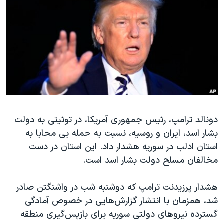
دنبال کنید
مستندها
فرهنگ و زندگی
حقوق شهروندی
انتخابات ریاست جمهوری آمریکا ۲۰۲۴
اقتصادی
حمله جمهوری اسلامی به اسرائیل
رمز مهسا
علم و فناوری
زبانهای مختلف
اسرائیل در جنگ
ورزش زنان در ایران
گالری عکس
اعتراضات زن، زندگی، آزادی
آرشیو پخش زنده
مجموعه مستندهای دادخواهی
دونالد ترامپ، رئیس جمهوری آمریکا، در توئیتی به دولت
بشار اسد، ایران و روسیه، نسبت به حمله بی محابا به
تریبونال مردمی آبان ۹۸
استان ادلب در سوریه هشدار داد. این استان در دست
دادگاه حمید نوری
مخالفان مسلح دولت بشار اسد است.
چهل سال گروگان‌گیری
هشدار پرزیدنت ترامپ که دوشنبه شب در واشنگتن صادر
قانون شفافیت دارائی کادر رهبری ایران
شد، همزمان با انتشار گزارش‌هایی در خصوص آمادگی
اعتراضات مردمی آبان ۹۸
گسترده نیروهای دولتی سوریه برای بازپس‌گیری منطقه