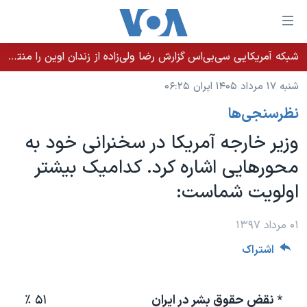
ینکهای
ابل
سترسی
شبکه آمریکایی سی‌بی‌‌اس گزارش رضا ولی‌زاده از زندان اوین را منتشر کرد؛ کامران حکمتی پیش از آغاز شیمی‌درمانی به زندان بازگردانده شد
خانه
هش
شنبه ۱۷ مرداد ۱۴۰۵ ایران ۰۶:۲۵
نسخه سبک وب‌سایت
ه
نظرسنجی‌ها
حتوای
موضوع ها
صلی
وزیر خارجه آمریکا در سخنرانی خود به
برنامه های تلویزیونی
ایران
هش
محورهایی اشاره کرد. کدامیک بیشتر
جدول برنامه ها
ه
آمریکا
اولویت شماست:
فحه
صفحه‌های ویژه
جهان
صلی
فرکانس‌های صدای آمریکا
ورزشی
جام جهانی ۲۰۲۶
۰۱ مرداد ۱۳۹۷
هش
پخش رادیویی
ه
گزیده‌ها
عملیات خشم حماسی
اشتراک
ستجو
۲۵۰سالگی آمریکا
ویژه برنامه‌ها
یادگیری زبان انگلیسی
ویدیوها
بایگانی برنامه‌های تلویزیونی
* نقض حقوق بشر در ایران
۵۱ ٪