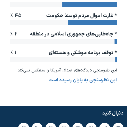
دنبال کنید
مستندها
فرهنگ و زندگی
* غارت اموال مردم توسط حکومت
۴۵ ٪
حقوق شهروندی
انتخابات ریاست جمهوری آمریکا ۲۰۲۴
اقتصادی
حمله جمهوری اسلامی به اسرائیل
* جاه‌طلبی‌های جمهوری اسلامی در منطقه
۲ ٪
رمز مهسا
علم و فناوری
زبانهای مختلف
اسرائیل در جنگ
ورزش زنان در ایران
* توقف برنامه موشکی و هسته‌ای
۱ ٪
گالری عکس
اعتراضات زن، زندگی، آزادی
آرشیو پخش زنده
مجموعه مستندهای دادخواهی
این نظرسنجی دیدگاه‌های صدای آمريکا را منعکس نمی‌کند.
تریبونال مردمی آبان ۹۸
این نظرسنجی به پایان رسیده است
دادگاه حمید نوری
چهل سال گروگان‌گیری
قانون شفافیت دارائی کادر رهبری ایران
دنبال کنید
اعتراضات مردمی آبان ۹۸