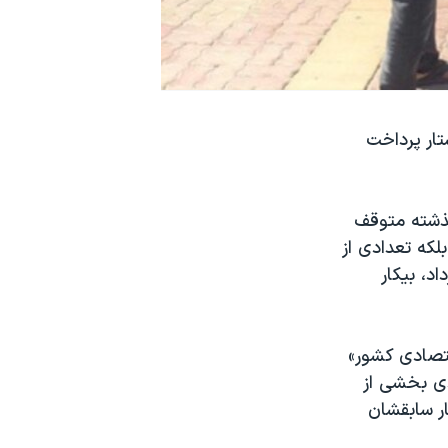
تار پرداخت
 گذشته متوقف
که تعدادی از
د، بیکار
قتصادی کشور»
دی بخشی از
ار سابقشان