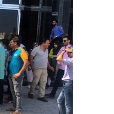
مستندها
فرهنگ و زندگی
حقوق شهروندی
انتخابات ریاست جمهوری آمریکا ۲۰۲۴
اقتصادی
حمله جمهوری اسلامی به اسرائیل
رمز مهسا
علم و فناوری
اسرائیل در جنگ
ورزش زنان در ایران
گالری عکس
اعتراضات زن، زندگی، آزادی
آرشیو پخش زنده
مجموعه مستندهای دادخواهی
تریبونال مردمی آبان ۹۸
دادگاه حمید نوری
چهل سال گروگان‌گیری
قانون شفافیت دارائی کادر رهبری ایران
اعتراضات مردمی آبان ۹۸
اسرائیل در جنگ