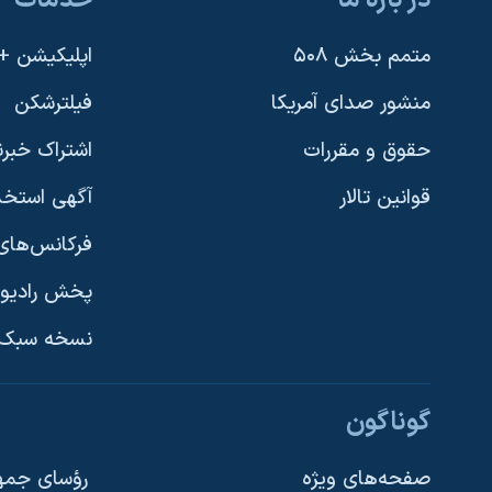
در باره ما
خدمات
متمم بخش ۵۰۸
اپلیکیشن +VOA
منشور صدای آمریکا
فیلترشکن
حقوق و مقررات
اشتراک خبرن
قوانین تالار
آگهی استخد
فرکانس‌های 
پخش رادیو
یادگیری زبان انگلیسی
نسخه سبک 
دنبال کنید
گوناگون
صفحه‌های ویژه
رؤسای جمهو