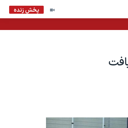
پخش زنده
افت