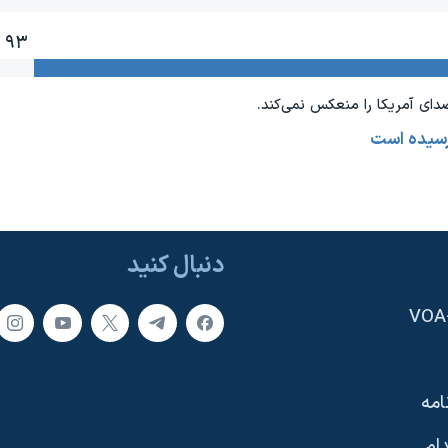
۹۳ ٪
دای آمريکا را منعکس نمی‌کند.
رسیده است
دنبال کنید
امه
ام