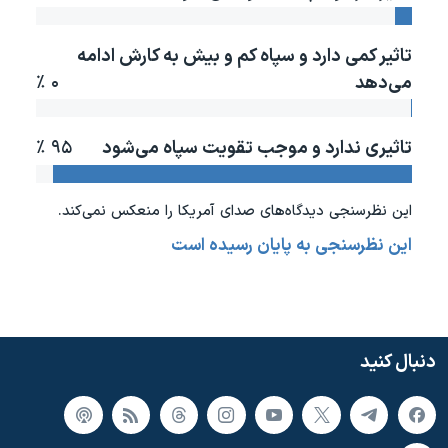
دنبال کنید
مستندها
فرهنگ و زندگی
تاثیر کمی دارد و سپاه کم و بیش به کارش ادامه
حقوق شهروندی
انتخابات ریاست جمهوری آمریکا ۲۰۲۴
می‌دهد
۰ ٪
اقتصادی
حمله جمهوری اسلامی به اسرائیل
رمز مهسا
علم و فناوری
تاثیری ندارد و موجب تقویت سپاه می‌شود
۹۵ ٪
زبانهای مختلف
اسرائیل در جنگ
ورزش زنان در ایران
گالری عکس
اعتراضات زن، زندگی، آزادی
این نظرسنجی دیدگاه‌های صدای آمريکا را منعکس نمی‌کند.
آرشیو پخش زنده
مجموعه مستندهای دادخواهی
این نظرسنجی به پایان رسیده است
تریبونال مردمی آبان ۹۸
دادگاه حمید نوری
چهل سال گروگان‌گیری
دنبال کنید
قانون شفافیت دارائی کادر رهبری ایران
اعتراضات مردمی آبان ۹۸