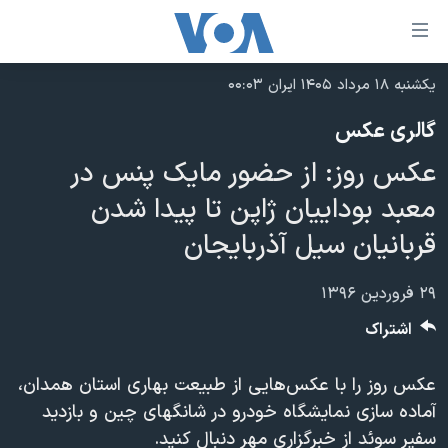
ینکهای
ابل
سترسی
یکشنبه ۱۸ مرداد ۱۴۰۵ ایران ۰۰:۰۳
خانه
هش
گالری عکس
نسخه سبک وب‌سایت
ه
عکس روز: از حضور مایک پنس در
حتوای
موضوع ها
صلی
معبد بوداییان ژاپن تا پیدا شدن
برنامه های تلویزیونی
ایران
هش
قربانیان سیل آذربایجان
جدول برنامه ها
ه
آمریکا
فحه
صفحه‌های ویژه
جهان
۲۹ فروردین ۱۳۹۶
صلی
فرکانس‌های صدای آمریکا
ورزشی
جام جهانی ۲۰۲۶
اشتراک
هش
پخش رادیویی
ه
گزیده‌ها
عملیات خشم حماسی
عکس روز را با عکس‌هایی‌ از طبیعت بهاری استان همدان،
ستجو
۲۵۰سالگی آمریکا
ویژه برنامه‌ها
یادگیری زبان انگلیسی
آماده سازی نمایشگاه خودرو در شانگهای چین و بازدید
ویدیوها
بایگانی برنامه‌های تلویزیونی
سفیر سوئد از خبرگزاری مهر دنبال کنید.