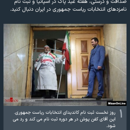
صداقت و درستی، هفته عید پاک در اسپانیا و ثبت نام
دنبال کنید
مستندها
فرهنگ و زندگی
نامزدهای انتخابات ریاست جمهوری در ایران دنبال کنید.
حقوق شهروندی
انتخابات ریاست جمهوری آمریکا ۲۰۲۴
اقتصادی
حمله جمهوری اسلامی به اسرائیل
رمز مهسا
علم و فناوری
زبانهای مختلف
اسرائیل در جنگ
ورزش زنان در ایران
گالری عکس
اعتراضات زن، زندگی، آزادی
آرشیو پخش زنده
مجموعه مستندهای دادخواهی
تریبونال مردمی آبان ۹۸
دادگاه حمید نوری
چهل سال گروگان‌گیری
۱
قانون شفافیت دارائی کادر رهبری ایران
روز نخست ثبت نام کاندیدای انتخابات ریاست جمهوری.
این آقای کفن پوش در هر دوره ثبت نام می کند و رد می
اعتراضات مردمی آبان ۹۸
شود.