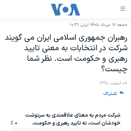
ینکهای
ابل
سترسی
جمعه ۱۶ مرداد ۱۴۰۵ ایران ۱۰:۳۱
خانه
هش
رهبران جمهوری اسلامی ایران می گویند
نسخه سبک وب‌سایت
ه
شرکت در انتخابات به معنی تایید
حتوای
موضوع ها
رهبری و حکومت است. نظر شما
صلی
برنامه های تلویزیونی
ایران
هش
چیست؟
جدول برنامه ها
ه
آمریکا
فحه
۰۸ اسفند ۱۳۹۰
صفحه‌های ویژه
جهان
صلی
اشتراک
فرکانس‌های صدای آمریکا
ورزشی
جام جهانی ۲۰۲۶
هش
پخش رادیویی
ه
گزیده‌ها
عملیات خشم حماسی
ستجو
شرکت مردم به معنای علاقمندی به سرنوشت
۲۵۰سالگی آمریکا
ویژه برنامه‌ها
یادگیری زبان انگلیسی
خودشان است، نه تایید رهبری و حکومت.
۰ ٪
ویدیوها
بایگانی برنامه‌های تلویزیونی