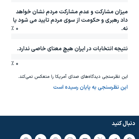
دنبال کنید
مستندها
فرهنگ و زندگی
میزان مشارکت و عدم مشارکت مردم نشان خواهد
حقوق شهروندی
انتخابات ریاست جمهوری آمریکا ۲۰۲۴
داد رهبری و حکومت از سوی مردم تایید می شود یا
نه.
۰ ٪
اقتصادی
حمله جمهوری اسلامی به اسرائیل
رمز مهسا
علم و فناوری
زبانهای مختلف
نتیجه انتخابات در ایران هیچ معنای خاصی ندارد.
اسرائیل در جنگ
ورزش زنان در ایران
گالری عکس
اعتراضات زن، زندگی، آزادی
۰ ٪
آرشیو پخش زنده
مجموعه مستندهای دادخواهی
این نظرسنجی دیدگاه‌های صدای آمريکا را منعکس نمی‌کند.
تریبونال مردمی آبان ۹۸
این نظرسنجی به پایان رسیده است
دادگاه حمید نوری
چهل سال گروگان‌گیری
قانون شفافیت دارائی کادر رهبری ایران
دنبال کنید
اعتراضات مردمی آبان ۹۸