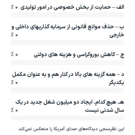
دنبال کنید
الف – حمایت از بخش خصوصی در امور تولیدی
۰ ٪
مستندها
فرهنگ و زندگی
حقوق شهروندی
انتخابات ریاست جمهوری آمریکا ۲۰۲۴
ب – حذف موانع قانونی از سرمایه گذاریهای داخلی و
اقتصادی
حمله جمهوری اسلامی به اسرائیل
خارجی
۰ ٪
رمز مهسا
علم و فناوری
زبانهای مختلف
اسرائیل در جنگ
ورزش زنان در ایران
ج – کاهش بوروکراسی و هزینه های دولتی
۰ ٪
گالری عکس
اعتراضات زن، زندگی، آزادی
آرشیو پخش زنده
مجموعه مستندهای دادخواهی
د – همه گزینه های بالا در کنار هم و به عنوان مکمل
یکدیگر
۰ ٪
تریبونال مردمی آبان ۹۸
دادگاه حمید نوری
هـ. هیچ کدام. ایجاد دو میلیون شغل جدید در یک
چهل سال گروگان‌گیری
سال شدنی نیست
۰ ٪
قانون شفافیت دارائی کادر رهبری ایران
اعتراضات مردمی آبان ۹۸
این نظرسنجی دیدگاه‌های صدای آمريکا را منعکس نمی‌کند.