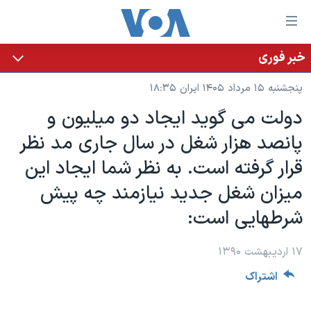
ینکهای
ابل
سترسی
خبر فوری
خانه
هش
پنجشنبه ۱۵ مرداد ۱۴۰۵ ایران ۱۸:۳۵
نسخه سبک وب‌سایت
ه
دولت می گوید ایجاد دو میلیون و
حتوای
موضوع ها
پانصد هزار شغل در سال جاری مد نظر
صلی
برنامه های تلویزیونی
ایران
هش
قرار گرفته است. به نظر شما ایجاد این
جدول برنامه ها
ه
آمریکا
میزان شغل جدید نیازمند چه پیش
فحه
صفحه‌های ویژه
جهان
شرطهایی است:
صلی
فرکانس‌های صدای آمریکا
ورزشی
جام جهانی ۲۰۲۶
هش
پخش رادیویی
ه
۱۷ اردیبهشت ۱۳۹۰
گزیده‌ها
عملیات خشم حماسی
ستجو
اشتراک
۲۵۰سالگی آمریکا
ویژه برنامه‌ها
یادگیری زبان انگلیسی
ویدیوها
بایگانی برنامه‌های تلویزیونی