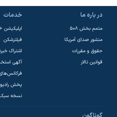
نرگس محمدی برنده جایزه نوبل صلح
در باره ما
خدمات
همایش محافظه‌کاران آمریکا «سی‌پک»
صفحه‌های ویژه
متمم بخش ۵۰۸
اپلیکیشن +VOA
سفر پرزیدنت ترامپ به چین
منشور صدای آمریکا
فیلترشکن
حقوق و مقررات
اشتراک خبرن
قوانین تالار
آگهی استخد
فرکانس‌های 
پخش رادیو
یادگیری زبان انگلیسی
نسخه سبک 
دنبال کنید
گوناگون