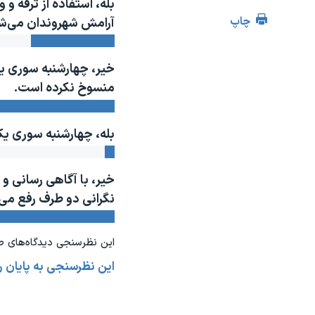
بله، استفاده از ترقه
مستندها
فرهنگ و زندگی
چاپ
آرامش شهروندان می‌ش
حقوق شهروندی
انتخابات ریاست جمهوری آمریکا ۲۰۲۴
اقتصادی
حمله جمهوری اسلامی به اسرائیل
خیر، چهارشنبه سوری یک
رمز مهسا
علم و فناوری
منسوخ نکرده است.
اسرائیل در جنگ
ورزش زنان در ایران
گالری عکس
اعتراضات زن، زندگی، آزادی
بله، چهارشنبه سوری یک
آرشیو پخش زنده
مجموعه مستندهای دادخواهی
خیر، با آگاهی رسانی 
تریبونال مردمی آبان ۹۸
نگرانی دو طرف رفع می
دادگاه حمید نوری
چهل سال گروگان‌گیری
این نظرسنجی دیدگاه‌های ص
قانون شفافیت دارائی کادر رهبری ایران
این نظرسنجی به پایان 
اعتراضات مردمی آبان ۹۸
اسرائیل در جنگ