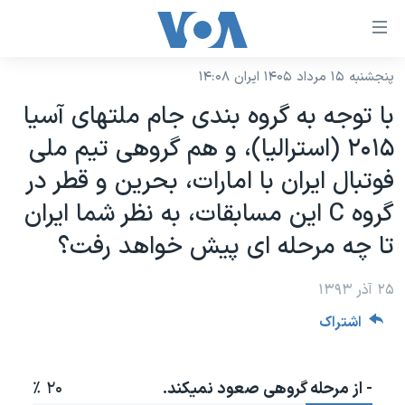
ینکهای
ابل
سترسی
پنجشنبه ۱۵ مرداد ۱۴۰۵ ایران ۱۴:۰۸
خانه
هش
با توجه به گروه بندی جام ملتهای آسیا
نسخه سبک وب‌سایت
ه
۲۰۱۵ (استرالیا)، و هم گروهی تیم ملی
حتوای
موضوع ها
فوتبال ایران با امارات، بحرین و قطر در
صلی
برنامه های تلویزیونی
ایران
هش
گروه C این مسابقات، به نظر شما ایران
جدول برنامه ها
ه
آمریکا
تا چه مرحله ای پیش خواهد رفت؟
فحه
صفحه‌های ویژه
جهان
صلی
۲۵ آذر ۱۳۹۳
فرکانس‌های صدای آمریکا
ورزشی
جام جهانی ۲۰۲۶
هش
اشتراک
پخش رادیویی
ه
گزیده‌ها
عملیات خشم حماسی
ستجو
۲۵۰سالگی آمریکا
ویژه برنامه‌ها
یادگیری زبان انگلیسی
- از مرحله گروهی صعود نمیکند.
۲۰ ٪
ویدیوها
بایگانی برنامه‌های تلویزیونی