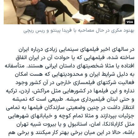
دنبال کنید
مستندها
فرهنگ و زندگی
حقوق شهروندی
انتخابات ریاست جمهوری آمریکا ۲۰۲۴
اقتصادی
حمله جمهوری اسلامی به اسرائیل
بهنود مکری در حال مصاحبه با فریدا پینتو و ریس ریچی
رمز مهسا
علم و فناوری
زبانهای مختلف
در سالهای اخیر فیلمهای سینمایی زیادی درباره ایران
اسرائیل در جنگ
ورزش زنان در ایران
ساخته شده، فیلمهایی که یا حوادث آن در ایران اتفاق
گالری عکس
اعتراضات زن، زندگی، آزادی
افتاده یا مثلا شخصیتهای داستان ایرانی هستند. متأسفانه
آرشیو پخش زنده
مجموعه مستندهای دادخواهی
به دلیل شرایط ایران و محدودیتهایی که هست امکان
فعالیت شرکتهای فیلمسازی خارجی در آن کشور وجود
تریبونال مردمی آبان ۹۸
نداره و این فیلمها در کشورهایی مثل مراکش، اردن، ترکیه
دادگاه حمید نوری
و حتی لبنان فیلمبرداری میشه. طبیعی است که نمیشه
چهل سال گروگان‌گیری
انتظار داشت در چنین وضعیتی سازندگان فیلمها به تمامی
جزئیات بپردازند و مثلا تمام کوچه و خیابانهای شهرهایی
قانون شفافیت دارائی کادر رهبری ایران
مثل کازابلانکا، امان، استانبول و یا بیروت شبیه تهران
اعتراضات مردمی آبان ۹۸
باشه، حالا در این میان برخی بهتر کار میکنند و برخی هم