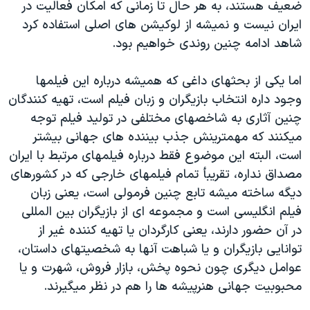
اسرائیل در جنگ
ضعیف هستند، به هر حال تا زمانی که امکان فعالیت در
ایران نیست و نمیشه از لوکیشن های اصلی استفاده کرد
نرگس محمدی برنده جایزه نوبل صلح
شاهد ادامه چنین روندی خواهیم بود.
همایش محافظه‌کاران آمریکا «سی‌پک»
صفحه‌های ویژه
اما یکی از بحثهای داغی که همیشه درباره این فیلمها
وجود داره انتخاب بازیگران و زبان فیلم است، تهیه کنندگان
سفر پرزیدنت ترامپ به چین
چنین آثاری به شاخصهای مختلفی در تولید فیلم توجه
میکنند که مهمترینش جذب بیننده های جهانی بیشتر
است، البته این موضوع فقط درباره فیلمهای مرتبط با ایران
مصداق نداره، تقریبأ تمام فیلمهای خارجی که در کشورهای
دیگه ساخته میشه تابع چنین فرمولی است، یعنی زبان
فیلم انگلیسی است و مجموعه ای از بازیگران بین المللی
در آن حضور دارند، یعنی کارگردان یا تهیه کننده غیر از
توانایی بازیگران و یا شباهت آنها به شخصیتهای داستان،
عوامل دیگری چون نحوه پخش، بازار فروش، شهرت و یا
محبوبیت جهانی هنرپیشه ها را هم در نظر میگیرند.