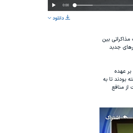
0:00
دانلود
EMBED
اشتراک
ینک مذاکراتی بین
رهای جدبد
بر عهده
 بودند تا به
از منافع
اشتراک