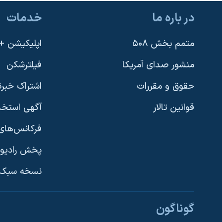
در باره ما
خدمات
متمم بخش ۵۰۸
اپلیکیشن +VOA
منشور صدای آمریکا
فیلترشکن
حقوق و مقررات
اشتراک خبرن
قوانین تالار
آگهی استخد
فرکانس‌های 
پخش رادیو
یادگیری زبان انگلیسی
نسخه سبک 
دنبال کنید
گوناگون