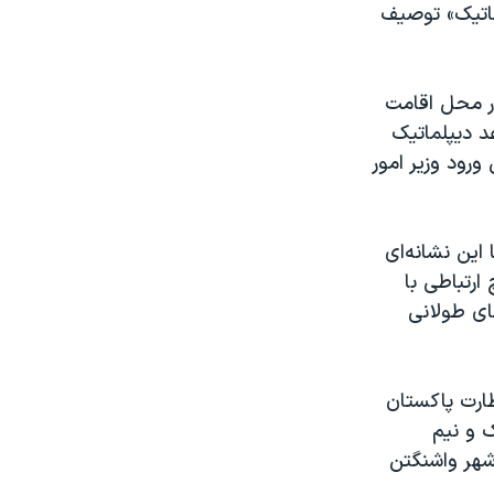
ماتیک» توصیف
عرض
px
در محل اقامت
د دیپلماتیک
رود وزیر امور
 این نشانه‌ای
رتباطی با
ای طولانی
ارت پاکستان
 و نیم
 شهر واشنگتن