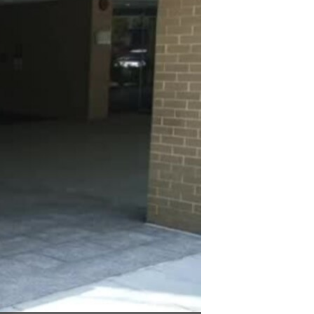
مستندها
فرهنگ و زندگی
حقوق شهروندی
انتخابات ریاست جمهوری آمریکا ۲۰۲۴
اقتصادی
حمله جمهوری اسلامی به اسرائیل
رمز مهسا
علم و فناوری
اسرائیل در جنگ
ورزش زنان در ایران
گالری عکس
اعتراضات زن، زندگی، آزادی
آرشیو پخش زنده
مجموعه مستندهای دادخواهی
تریبونال مردمی آبان ۹۸
دادگاه حمید نوری
چهل سال گروگان‌گیری
قانون شفافیت دارائی کادر رهبری ایران
اعتراضات مردمی آبان ۹۸
اسرائیل در جنگ