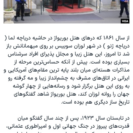
دنبال کنید
مستندها
فرهنگ و زندگی
حقوق شهروندی
انتخابات ریاست جمهوری آمریکا ۲۰۲۴
اقتصادی
حمله جمهوری اسلامی به اسرائیل
از سال ۱۸۶۱ که درهای هتل بوریواژ در حاشیه‌ دریاچه‌ لما (
رمز مهسا
علم و فناوری
زبانهای مختلف
دریاچه‌ ژنو ) در شهر لوزان سوییس بر روی میهمانانش باز
اسرائیل در جنگ
ورزش زنان در ایران
شد تا امروز، این هتل زیبا و مجلل پذیرای افراد سرشناس
گالری عکس
اعتراضات زن، زندگی، آزادی
بسیاری بوده است. پیش از آنکه حساس‌ترین مرحله از
مذاکرات هسته‌ای میان بلند پایه ترین مقام‌های آمریکایی و
آرشیو پخش زنده
مجموعه مستندهای دادخواهی
ایرانی در اتاق‌های مشرف به چشم‌انداز زیبا و مه‌ گرفته‌ رو
تریبونال مردمی آبان ۹۸
به روی این هتل برگزار شود و رسانه‌هایی از چهار گوشه‌
دادگاه حمید نوری
جهان را روانه‌ لوزان کند، هتل بوریواژ شاهد گفتگوها‌ی
تاریخ ساز دیگری هم بوده است.
چهل سال گروگان‌گیری
قانون شفافیت دارائی کادر رهبری ایران
در تابستان سال ۱۹۲۳، پس از چند سال گفتگو میان
اعتراضات مردمی آبان ۹۸
قدرت‌های پیروز در جنگ جهانی اول و امپراطوری عثمانی،